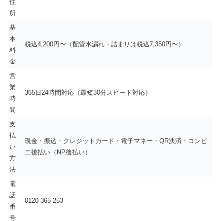
住
所
基
本
税込4,200円〜（配管水漏れ・詰まりは税込7,350円〜）
料
金
営
業
365日24時間対応（最短30分スピード対応）
時
間
支
払
現金・振込・クレジットカード・電子マネー・QR決済・コンビ
い
ニ後払い（NP後払い）
方
法
電
話
0120-365-253
番
号