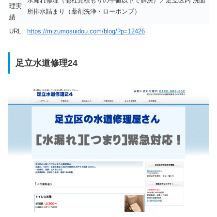
水漏れ修理（他社見積もりの半値以下で解決）／足立区内 洗面
理実
所排水詰まり（薬剤洗浄・ローポンプ）
績
URL
https://mizumosuidou.com/blog/?p=12426
足立水道修理24