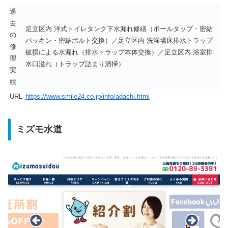
過
去
足立区内 洋式トイレタンク下水漏れ修繕（ボールタップ・密結
の
パッキン・密結ボルト交換）／足立区内 洗濯場床排水トラップ
修
破損による水漏れ（排水トラップ本体交換）／足立区内 浴室排
理
水口溢れ（トラップ詰まり清掃）
実
績
URL
https://www.smile24.co.jp/info/adachi.html
ミズモ水道