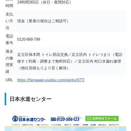
24時間365日（休日・夜間対応）
時間
支払
い方
現金（業者の場合はご相談可）
法
電話
0120-868-799
番号
過去
足立区保木間 トイレ部品交換／足立区内 トイレつまり（電話
の修
後すぐ到着・調整まで無料対応）／足立区内 蛇口水漏れ修理
理実
（他社見積もりより安く解決）
績
URL
https://himawari-suidou.com/works/677/
日本水道センター