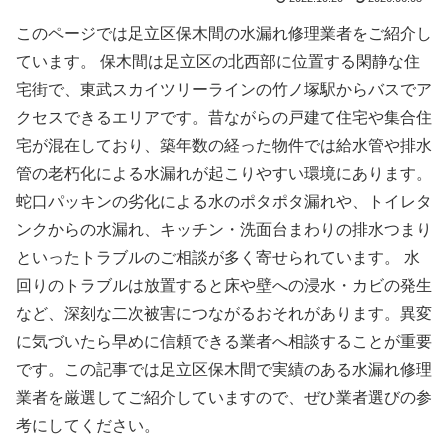
このページでは足立区保木間の水漏れ修理業者をご紹介し
ています。 保木間は足立区の北西部に位置する閑静な住
宅街で、東武スカイツリーラインの竹ノ塚駅からバスでア
クセスできるエリアです。昔ながらの戸建て住宅や集合住
宅が混在しており、築年数の経った物件では給水管や排水
管の老朽化による水漏れが起こりやすい環境にあります。
蛇口パッキンの劣化による水のポタポタ漏れや、トイレタ
ンクからの水漏れ、キッチン・洗面台まわりの排水つまり
といったトラブルのご相談が多く寄せられています。 水
回りのトラブルは放置すると床や壁への浸水・カビの発生
など、深刻な二次被害につながるおそれがあります。異変
に気づいたら早めに信頼できる業者へ相談することが重要
です。この記事では足立区保木間で実績のある水漏れ修理
業者を厳選してご紹介していますので、ぜひ業者選びの参
考にしてください。