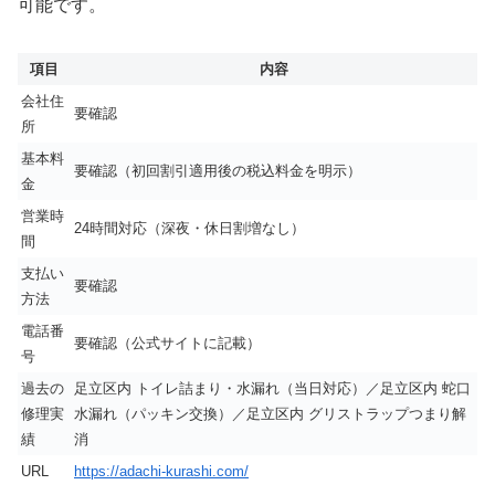
可能です。
項目
内容
会社住
要確認
所
基本料
要確認（初回割引適用後の税込料金を明示）
金
営業時
24時間対応（深夜・休日割増なし）
間
支払い
要確認
方法
電話番
要確認（公式サイトに記載）
号
過去の
足立区内 トイレ詰まり・水漏れ（当日対応）／足立区内 蛇口
修理実
水漏れ（パッキン交換）／足立区内 グリストラップつまり解
績
消
URL
https://adachi-kurashi.com/