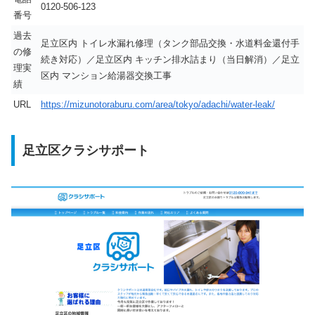
0120-506-123
番号
過去
足立区内 トイレ水漏れ修理（タンク部品交換・水道料金還付手
の修
続き対応）／足立区内 キッチン排水詰まり（当日解消）／足立
理実
区内 マンション給湯器交換工事
績
URL
https://mizunotoraburu.com/area/tokyo/adachi/water-leak/
足立区クラシサポート