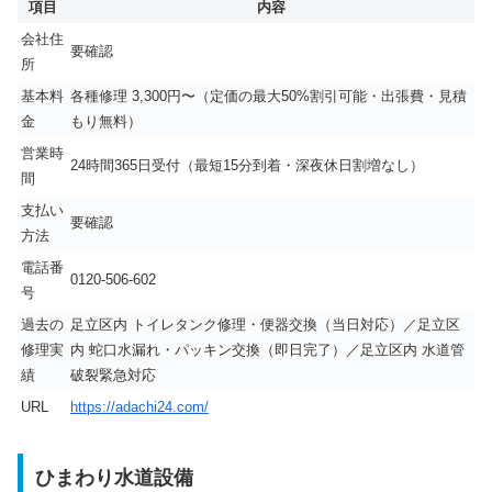
項目
内容
会社住
要確認
所
基本料
各種修理 3,300円〜（定価の最大50%割引可能・出張費・見積
金
もり無料）
営業時
24時間365日受付（最短15分到着・深夜休日割増なし）
間
支払い
要確認
方法
電話番
0120-506-602
号
過去の
足立区内 トイレタンク修理・便器交換（当日対応）／足立区
修理実
内 蛇口水漏れ・パッキン交換（即日完了）／足立区内 水道管
績
破裂緊急対応
URL
https://adachi24.com/
ひまわり水道設備