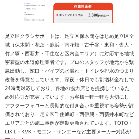
足立区クラシサポートは、足立区保木間をはじめ足立区全
域（保木間・花畑・鹿浜・南花畑・古千谷・東和・舎人・
竹ノ塚・西新井・千住など区内全エリア）に対応する地域
密着型の水道修理業者です。プロのスタッフが地元から緊
急出動し、蛇口・パイプの水漏れ・トイレや排水のつまり
改善を得意としています。深夜・休日でも割増料金なしで
24時間対応しており、各地の協力店とも提携しているた
め対応力が充実しています。お客様一軒一軒を大切にし、
アフターフォローと長期的な付き合いを重視する姿勢が評
価されており、足立区千住旭町・西伊興・西新井本町など
エリアごとの施工事例が定期更新されています。TOTO・
LIXIL・KVK・モエン・サンエーなど主要メーカー対応が