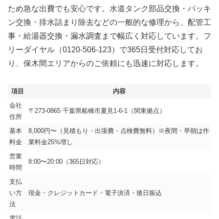
ため急な出費でも安心です。水道タンク部品交換・パッキ
ン交換・排水詰まり除去などの一般的な修理から、配管工
事・給湯器交換・漏水調査まで幅広く対応しています。フ
リーダイヤル（0120-506-123）で365日受付対応してお
り、保木間エリアからのご依頼にも迅速に対応します。
項目
内容
会社
〒273-0865 千葉県船橋市夏見1-6-1（関東拠点）
住所
基本
8,000円〜（見積もり・出張費・点検費無料）※夜間・早朝は作
料金
業料金25%増し
営業
8:00〜20:00（365日対応）
時間
支払
い方
現金・クレジットカード・電子決済・後日振込
法
電話