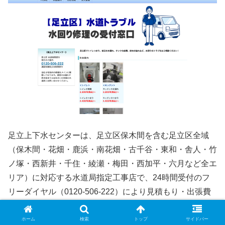
足立上下水センターは、足立区保木間を含む足立区全域
（保木間・花畑・鹿浜・南花畑・古千谷・東和・舎人・竹
ノ塚・西新井・千住・綾瀬・梅田・西加平・六月など全エ
リア）に対応する水道局指定工事店で、24時間受付のフ
リーダイヤル（0120-506-222）により見積もり・出張費
ともに無料でサービスを提供しています。電話口での概算
見積もりにも対応しており、訪問前に費用感を把握できる
ホーム
検索
トップ
サイドバー