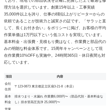
ており、現地での部品状況を正確に把握した上で最適な修
理方法を選択しています。創業15年以上・工事実績
35,000件以上を誇り、仕事の8割以上がリピーターからの
依頼であることが技術力と誠実さの証です。「サラッと直
して、長くお付き合い」をポリシーに掲げ、お客様の平均
作業単価は1万円以下という低コストを実現しています。
基本料金・出張費・見積もり費はなく、作業費と部品代の
みの明朗な料金体系です。15周年キャンペーンとして現
在作業費10%OFFも実施中。24時間365日・休日夜間も対
応しています。
項目
内容
会社
〒123-0873 東京都足立区扇3-21-8（本店）
住所
基本
排水つまり・水漏れ 作業費6,000円〜（部品代別・基本料金な
料金
し）排水管高圧洗浄 25,000円〜
営業