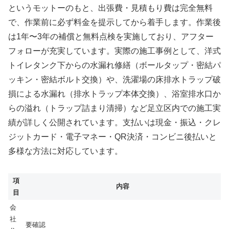
というモットーのもと、出張費・見積もり費は完全無料
で、作業前に必ず料金を提示してから着手します。作業後
は1年〜3年の補償と無料点検を実施しており、アフター
フォローが充実しています。実際の施工事例として、洋式
トイレタンク下からの水漏れ修繕（ボールタップ・密結パ
ッキン・密結ボルト交換）や、洗濯場の床排水トラップ破
損による水漏れ（排水トラップ本体交換）、浴室排水口か
らの溢れ（トラップ詰まり清掃）など足立区内での施工実
績が詳しく公開されています。支払いは現金・振込・クレ
ジットカード・電子マネー・QR決済・コンビニ後払いと
多様な方法に対応しています。
項
内容
目
会
社
要確認