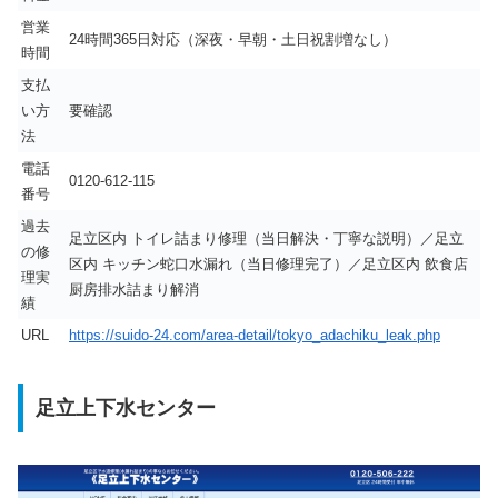
営業
24時間365日対応（深夜・早朝・土日祝割増なし）
時間
支払
い方
要確認
法
電話
0120-612-115
番号
過去
足立区内 トイレ詰まり修理（当日解決・丁寧な説明）／足立
の修
区内 キッチン蛇口水漏れ（当日修理完了）／足立区内 飲食店
理実
厨房排水詰まり解消
績
URL
https://suido-24.com/area-detail/tokyo_adachiku_leak.php
足立上下水センター