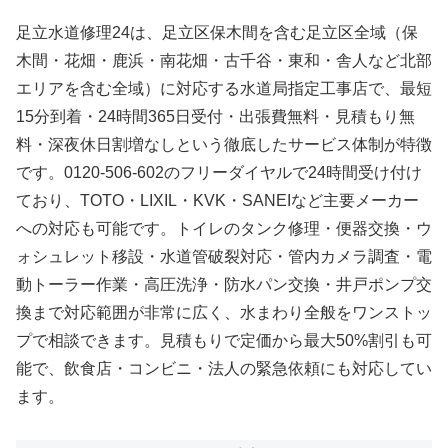
足立水道修理24は、足立区保木間を含む足立区全域（保
木間・花畑・鹿浜・南花畑・古千谷・東和・舎人など北部
エリアを含む全域）に対応する水道局指定工事店で、最短
15分到着・24時間365日受付・出張費無料・見積もり無
料・深夜休日割増なしという徹底したサービス体制が特徴
です。0120-506-602のフリーダイヤルで24時間受け付け
ており、TOTO・LIXIL・KVK・SANEIなど主要メーカー
への対応も可能です。トイレのタンク修理・便器交換・ウ
ォシュレット移設・水道管破裂対応・管内カメラ調査・電
動トーラー作業・高圧洗浄・防水パン交換・井戸ポンプ交
換まで対応範囲が非常に広く、水まわり全般をワンストッ
プで相談できます。見積もりで定価から最大50%割引も可
能で、飲食店・コンビニ・法人の緊急依頼にも対応してい
ます。