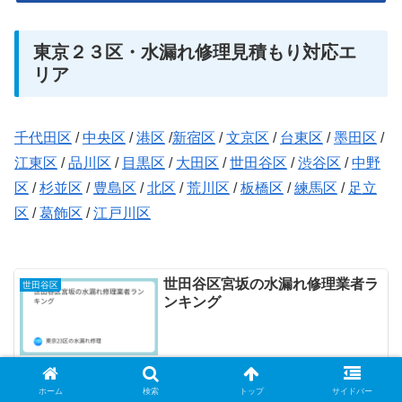
東京２３区・水漏れ修理見積もり対応エ
リア
千代田区
/
中央区
/
港区
/
新宿区
/
文京区
/
台東区
/
墨田区
/
江東区
/
品川区
/
目黒区
/
大田区
/
世田谷区
/
渋谷区
/
中野
区
/
杉並区
/
豊島区
/
北区
/
荒川区
/
板橋区
/
練馬区
/
足立
区
/
葛飾区
/
江戸川区
世田谷区宮坂の水漏れ修理業者ラ
世田谷区
ンキング
2026.07.16
ホーム
検索
トップ
サイドバー
世田谷区桜の水漏れ修理業者ラン
世田谷区