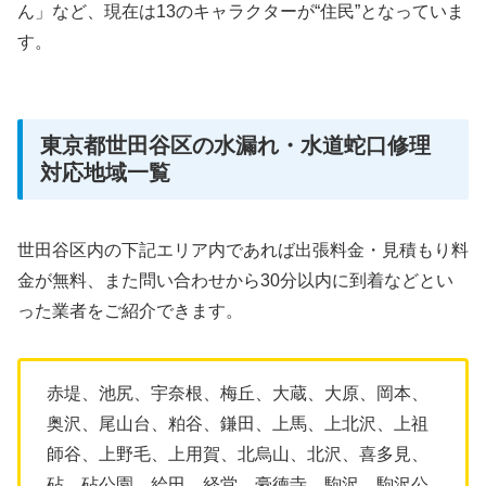
ん」など、現在は13のキャラクターが“住民”となっていま
す。
東京都世田谷区の水漏れ・水道蛇口修理
対応地域一覧
世田谷区内の下記エリア内であれば出張料金・見積もり料
金が無料、また問い合わせから30分以内に到着などとい
った業者をご紹介できます。
赤堤、池尻、宇奈根、梅丘、大蔵、大原、岡本、
奥沢、尾山台、粕谷、鎌田、上馬、上北沢、上祖
師谷、上野毛、上用賀、北烏山、北沢、喜多見、
砧、砧公園、給田、経堂、豪徳寺、駒沢、駒沢公