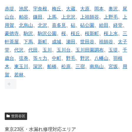
赤堤
、
池尻
、
宇奈根
、
梅丘
、
大蔵
、
大原
、
岡本
、
奥沢
、
尾
山台
、
粕谷
、
鎌田
、
上馬
、
上北沢
、
上祖師谷
、
上野毛
、
上
用賀
、
北烏山
、
北沢
、
喜多見
、
砧
、
砧公園
、
給田
、
経堂
、
豪徳寺
、
駒沢
、
駒沢公園
、
桜
、
桜丘
、
桜新町
、
桜上水
、
三
軒茶屋
、
下馬
、
新町
、
成城
、
瀬田
、
世田谷
、
祖師谷
、
太子
堂
、
代沢
、
代田
、
玉川
、
玉川台
、
玉川田園調布
、
玉堤
、
千
歳台
、
弦巻
、
等々力
、
中町
、
野毛
、
野沢
、
八幡山
、
羽根
木
、
東玉川
、
深沢
、
船橋
、
松原
、
三宿
、
南烏山
、
宮坂
、
用
賀
、
若林
、
世田谷区
東京23区・水漏れ修理対応エリア