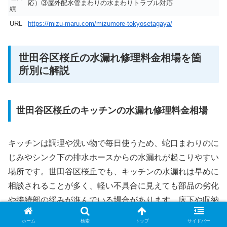
応）③屋外配水管まわりの水まわりトラブル対応
績
URL
https://mizu-maru.com/mizumore-tokyosetagaya/
世田谷区桜丘の水漏れ修理料金相場を箇
所別に解説
世田谷区桜丘のキッチンの水漏れ修理料金相場
キッチンは調理や洗い物で毎日使うため、蛇口まわりのに
じみやシンク下の排水ホースからの水漏れが起こりやすい
場所です。世田谷区桜丘でも、キッチンの水漏れは早めに
相談されることが多く、軽い不具合に見えても部品の劣化
や接続部の緩みが進んでいる場合があります。床下や収納
内部への影響が広がる前に、どのような修理が必要になり
ホーム
検索
トップ
サイドバー