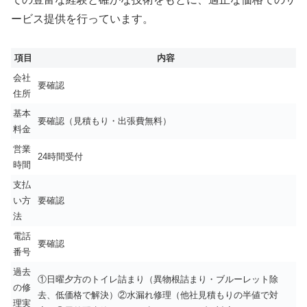
ービス提供を行っています。
項目
内容
会社
要確認
住所
基本
要確認（見積もり・出張費無料）
料金
営業
24時間受付
時間
支払
い方
要確認
法
電話
要確認
番号
過去
①日曜夕方のトイレ詰まり（異物根詰まり・ブルーレット除
の修
去、低価格で解決）②水漏れ修理（他社見積もりの半値で対
理実