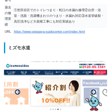
番号
過去
①世田谷区でのトイレつまり・蛇口の水漏れ修理②台所・浴
の修
室・洗面・洗濯機まわりのつまり・水漏れ対応③水道管破裂・
理実
高圧洗浄など大規模工事にも対応実績あり
績
URL
https://www.setagaya-suidocenter.com/index.html
ミズモ水道