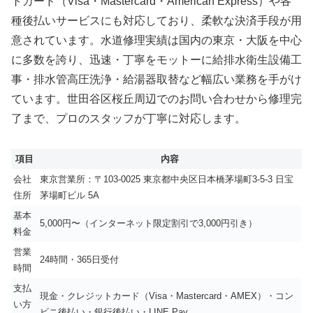
トカード（Visa・Mastercard・American Express）や各
種後払いサービスにも対応しており、柔軟な決済手段が用
意されています。水道修理実績は国内の東京・大阪を中心
に多数を誇り、迅速・丁寧をモットーに給排水衛生設備工
事・排水管高圧洗浄・給湯器取替など幅広い業務を手がけ
ています。世田谷区桜丘周辺でのお問い合わせから修理完
了まで、プロのスタッフが丁寧に対応します。
項目
内容
会社
東京営業所：〒103-0025 東京都中央区日本橋茅場町3-5-3 日宝
住所
茅場町ビル 5A
基本
5,000円〜（インターネット限定割引で3,000円引き）
料金
営業
24時間・365日受付
時間
支払
現金・クレジットカード（Visa・Mastercard・AMEX）・コン
い方
ビニ後払い・銀行後払い・LINE Pay