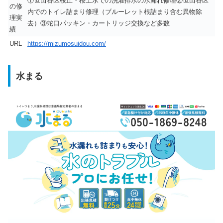
①世田谷区桜丘・桜上水での洗濯排水の水漏れ修理②世田谷区
の修
内でのトイレ詰まり修理（ブルーレット根詰まり含む異物除
理実
去）③蛇口パッキン・カートリッジ交換など多数
績
URL
https://mizumosuidou.com/
水まる