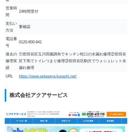
営業時
24時間受付
間
支払い
要確認
方法
電話番
0120-800-941
号
過去の
①世田谷区玉川田園調布でキッチン蛇口の水漏れ修理②世田谷
修理実
区下馬でトイレつまり修理③世田谷区駒沢でウォシュレット水
績
漏れ修理
URL
https://www.setagaya-kurashi.net/
株式会社アクアサービス