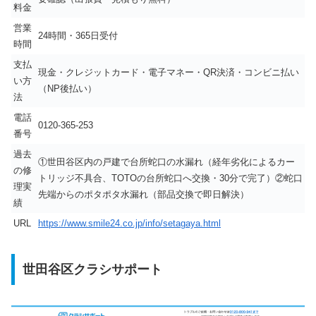
料金
営業
24時間・365日受付
時間
支払
現金・クレジットカード・電子マネー・QR決済・コンビニ払い
い方
（NP後払い）
法
電話
0120-365-253
番号
過去
①世田谷区内の戸建で台所蛇口の水漏れ（経年劣化によるカー
の修
トリッジ不具合、TOTOの台所蛇口へ交換・30分で完了）②蛇口
理実
先端からのポタポタ水漏れ（部品交換で即日解決）
績
URL
https://www.smile24.co.jp/info/setagaya.html
世田谷区クラシサポート