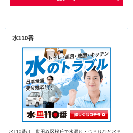
水110番
水110番は、世田谷区桜丘で水漏れ・つまりなど水ま