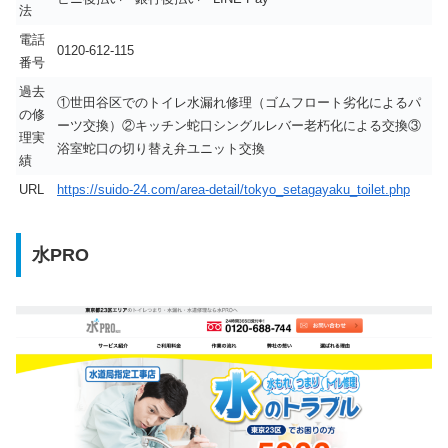
法
電話
0120-612-115
番号
過去
①世田谷区でのトイレ水漏れ修理（ゴムフロート劣化によるパ
の修
ーツ交換）②キッチン蛇口シングルレバー老朽化による交換③
理実
浴室蛇口の切り替え弁ユニット交換
績
URL
https://suido-24.com/area-detail/tokyo_setagayaku_toilet.php
水PRO