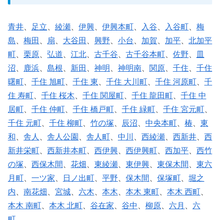
青井
、
足立
、
綾瀬
、
伊興
、
伊興本町
、
入谷
、
入谷町
、
梅
島
、
梅田
、
扇
、
大谷田
、
興野
、
小台
、
加賀
、
加平
、
北加平
町
、
栗原
、
弘道
、
江北
、
古千谷
、
古千谷本町
、
佐野
、
皿
沼
、
鹿浜
、
島根
、
新田
、
神明
、
神明南
、
関原
、
千住
、
千住
曙町
、
千住 旭町
、
千住 東
、
千住 大川町
、
千住 河原町
、
千
住 寿町
、
千住 桜木
、
千住 関屋町
、
千住 龍田町
、
千住 中
居町
、
千住 仲町
、
千住 橋戸町
、
千住 緑町
、
千住 宮元町
、
千住 元町
、
千住 柳町
、
竹の塚
、
辰沼
、
中央本町
、
椿
、
東
和
、
舎人
、
舎人公園
、
舎人町
、
中川
、
西綾瀬
、
西新井
、
西
新井栄町
、
西新井本町
、
西伊興
、
西伊興町
、
西加平
、
西竹
の塚
、
西保木間
、
花畑
、
東綾瀬
、
東伊興
、
東保木間
、
東六
月町
、
一ツ家
、
日ノ出町
、
平野
、
保木間
、
保塚町
、
堀之
内
、
南花畑
、
宮城
、
六木
、
本木
、
本木 東町
、
本木 西町
、
本木 南町
、
本木 北町
、
谷在家
、
谷中
、
柳原
、
六月
、
六
町
、