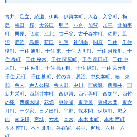
青井
、
足立
、
綾瀬
、
伊興
、
伊興本町
、
入谷
、
入谷町
、
梅
島
、
梅田
、
扇
、
大谷田
、
興野
、
小台
、
加賀
、
加平
、
北加平
町
、
栗原
、
弘道
、
江北
、
古千谷
、
古千谷本町
、
佐野
、
皿
沼
、
鹿浜
、
島根
、
新田
、
神明
、
神明南
、
関原
、
千住
、
千住
曙町
、
千住 旭町
、
千住 東
、
千住 大川町
、
千住 河原町
、
千
住 寿町
、
千住 桜木
、
千住 関屋町
、
千住 龍田町
、
千住 中
居町
、
千住 仲町
、
千住 橋戸町
、
千住 緑町
、
千住 宮元町
、
千住 元町
、
千住 柳町
、
竹の塚
、
辰沼
、
中央本町
、
椿
、
東
和
、
舎人
、
舎人公園
、
舎人町
、
中川
、
西綾瀬
、
西新井
、
西
新井栄町
、
西新井本町
、
西伊興
、
西伊興町
、
西加平
、
西竹
の塚
、
西保木間
、
花畑
、
東綾瀬
、
東伊興
、
東保木間
、
東六
月町
、
一ツ家
、
日ノ出町
、
平野
、
保木間
、
保塚町
、
堀之
内
、
南花畑
、
宮城
、
六木
、
本木
、
本木 東町
、
本木 西町
、
本木 南町
、
本木 北町
、
谷在家
、
谷中
、
柳原
、
六月
、
六
町
、