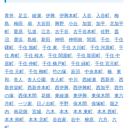
青井
、
足立
、
綾瀬
、
伊興
、
伊興本町
、
入谷
、
入谷町
、
梅
島
、
梅田
、
扇
、
大谷田
、
興野
、
小台
、
加賀
、
加平
、
北加平
町
、
栗原
、
弘道
、
江北
、
古千谷
、
古千谷本町
、
佐野
、
皿
沼
、
鹿浜
、
島根
、
新田
、
神明
、
神明南
、
関原
、
千住
、
千住
曙町
、
千住 旭町
、
千住 東
、
千住 大川町
、
千住 河原町
、
千
住 寿町
、
千住 桜木
、
千住 関屋町
、
千住 龍田町
、
千住 中
居町
、
千住 仲町
、
千住 橋戸町
、
千住 緑町
、
千住 宮元町
、
千住 元町
、
千住 柳町
、
竹の塚
、
辰沼
、
中央本町
、
椿
、
東
和
、
舎人
、
舎人公園
、
舎人町
、
中川
、
西綾瀬
、
西新井
、
西
新井栄町
、
西新井本町
、
西伊興
、
西伊興町
、
西加平
、
西竹
の塚
、
西保木間
、
花畑
、
東綾瀬
、
東伊興
、
東保木間
、
東六
月町
、
一ツ家
、
日ノ出町
、
平野
、
保木間
、
保塚町
、
堀之
内
、
南花畑
、
宮城
、
六木
、
本木
、
本木 東町
、
本木 西町
、
本木 南町
、
本木 北町
、
谷在家
、
谷中
、
柳原
、
六月
、
六
町
、