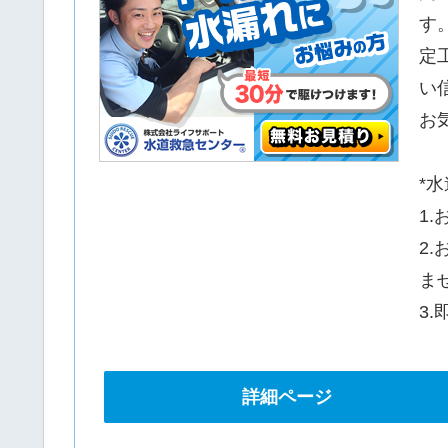
す
定
い
お
*
1
2
ま
3
詳細ページ