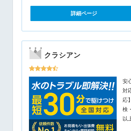
詳細ページ
クラシアン
安
対
応
検
以