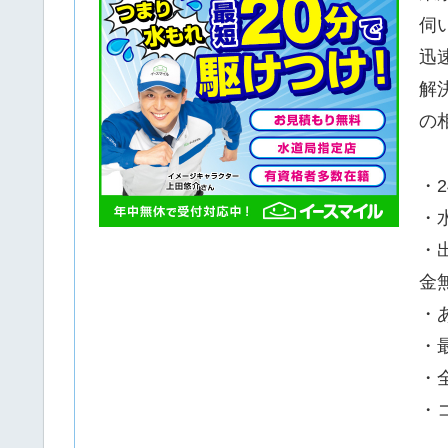
伺
迅
解
の
・
・
・
金
・
・
・
・