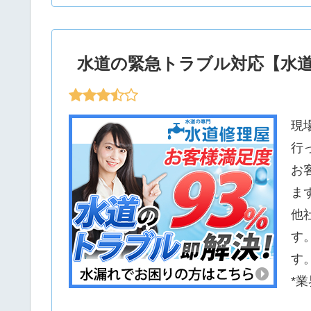
水道の緊急トラブル対応【水
現
行
お
ま
他
す
す
*