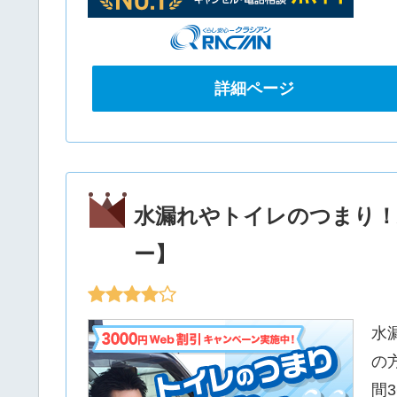
詳細ページ
水漏れやトイレのつまり！
ー】
水
の
間