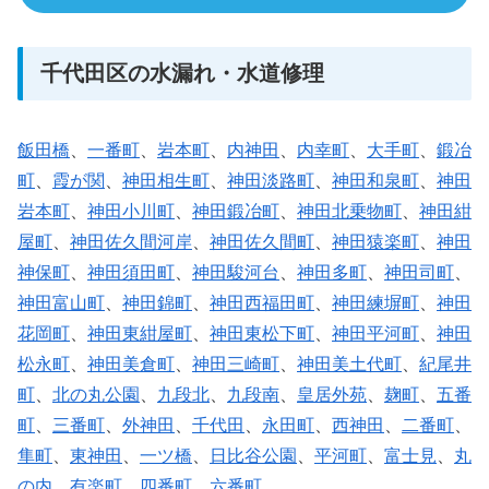
千代田区の水漏れ・水道修理
飯田橋
、
一番町
、
岩本町
、
内神田
、
内幸町
、
大手町
、
鍛冶
町
、
霞が関
、
神田相生町
、
神田淡路町
、
神田和泉町
、
神田
岩本町
、
神田小川町
、
神田鍛冶町
、
神田北乗物町
、
神田紺
屋町
、
神田佐久間河岸
、
神田佐久間町
、
神田猿楽町
、
神田
神保町
、
神田須田町
、
神田駿河台
、
神田多町
、
神田司町
、
神田富山町
、
神田錦町
、
神田西福田町
、
神田練塀町
、
神田
花岡町
、
神田東紺屋町
、
神田東松下町
、
神田平河町
、
神田
松永町
、
神田美倉町
、
神田三崎町
、
神田美土代町
、
紀尾井
町
、
北の丸公園
、
九段北
、
九段南
、
皇居外苑
、
麹町
、
五番
町
、
三番町
、
外神田
、
千代田
、
永田町
、
西神田
、
二番町
、
隼町
、
東神田
、
一ツ橋
、
日比谷公園
、
平河町
、
富士見
、
丸
の内
、
有楽町
、
四番町
、
六番町
、