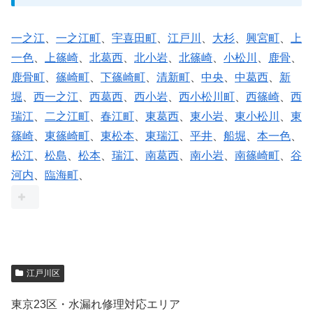
一之江
、
一之江町
、
宇喜田町
、
江戸川
、
大杉
、
興宮町
、
上
一色
、
上篠崎
、
北葛西
、
北小岩
、
北篠崎
、
小松川
、
鹿骨
、
鹿骨町
、
篠崎町
、
下篠崎町
、
清新町
、
中央
、
中葛西
、
新
堀
、
西一之江
、
西葛西
、
西小岩
、
西小松川町
、
西篠崎
、
西
瑞江
、
二之江町
、
春江町
、
東葛西
、
東小岩
、
東小松川
、
東
篠崎
、
東篠崎町
、
東松本
、
東瑞江
、
平井
、
船堀
、
本一色
、
松江
、
松島
、
松本
、
瑞江
、
南葛西
、
南小岩
、
南篠崎町
、
谷
河内
、
臨海町
、
江戸川区
東京23区・水漏れ修理対応エリア