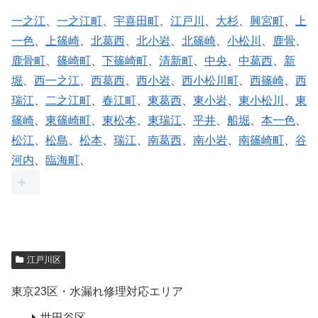
一之江
、
一之江町
、
宇喜田町
、
江戸川
、
大杉
、
興宮町
、
上
一色
、
上篠崎
、
北葛西
、
北小岩
、
北篠崎
、
小松川
、
鹿骨
、
鹿骨町
、
篠崎町
、
下篠崎町
、
清新町
、
中央
、
中葛西
、
新
堀
、
西一之江
、
西葛西
、
西小岩
、
西小松川町
、
西篠崎
、
西
瑞江
、
二之江町
、
春江町
、
東葛西
、
東小岩
、
東小松川
、
東
篠崎
、
東篠崎町
、
東松本
、
東瑞江
、
平井
、
船堀
、
本一色
、
松江
、
松島
、
松本
、
瑞江
、
南葛西
、
南小岩
、
南篠崎町
、
谷
河内
、
臨海町
、
江戸川区
東京23区・水漏れ修理対応エリア
世田谷区