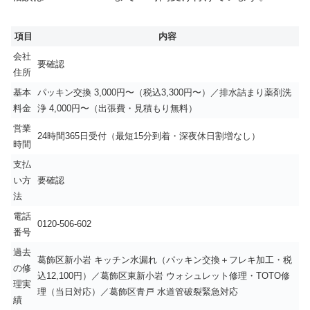
項目
内容
会社
要確認
住所
基本
パッキン交換 3,000円〜（税込3,300円〜）／排水詰まり薬剤洗
料金
浄 4,000円〜（出張費・見積もり無料）
営業
24時間365日受付（最短15分到着・深夜休日割増なし）
時間
支払
い方
要確認
法
電話
0120-506-602
番号
過去
葛飾区新小岩 キッチン水漏れ（パッキン交換＋フレキ加工・税
の修
込12,100円）／葛飾区東新小岩 ウォシュレット修理・TOTO修
理実
理（当日対応）／葛飾区青戸 水道管破裂緊急対応
績