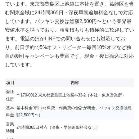
ています。東京都豊島区上池袋に本社を置き、葛飾区を含
む関東全域に24時間365日・深夜早朝追加料金なしで対応
しています。パッキン交換は総額2,500円〜という業界最
安値水準を謳っており、相見積もりも積極的に歓迎してい
ます。電話のほかLINEでの問い合わせにも対応してお
り、前日予約で5%オフ・リピーター毎回10%オフなど独
自の割引キャンペーンも豊富です。現金・後日振込に対応
しています。
項目
内容
会社
〒170-0012 東京都豊島区上池袋4-33-2（本社・東京営業所）
住所
基本
基本料金0円（材料費＋作業費の合計が料金、パッキン交換は総
料金
額2,500円〜）
営業
24時間365日対応（深夜・早朝追加料金なし）
時間