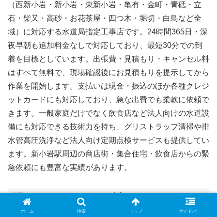
（西新小岩・新小岩・東新小岩・亀有・金町・青砥・立
石・柴又・高砂・お花茶屋・四つ木・堀切・白鳥など全
域）に対応する水道局指定工事店です。24時間365日・深
夜早朝も追加料金なしで対応しており、最短30分での到
着を目標としています。出張費・見積もり・キャンセル料
はすべて無料で、現場確認後にお見積もりを提示してから
作業を開始します。支払いは現金・振込のほか各種クレジ
ットカードにも対応しており、急な出費でも柔軟に依頼で
きます。一般家庭だけでなく飲食店など法人向けの水道設
備にも対応できる技術力を持ち、グリストラップ清掃や排
水管高圧洗浄など法人向け定期点検サービスも提供してい
ます。新小岩駅周辺の商店街・集合住宅・飲食店からの緊
急依頼にも豊富な実績があります。
項目
内容
会社
ホーム
検索
トップ
サイドバー
要確認