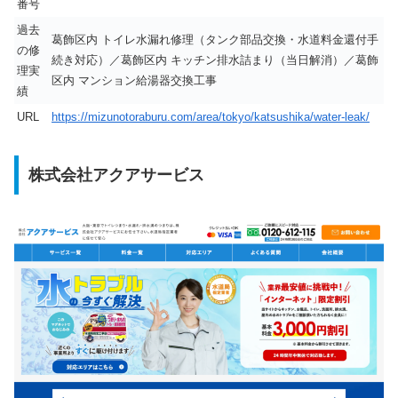
番号
過去
葛飾区内 トイレ水漏れ修理（タンク部品交換・水道料金還付手
の修
続き対応）／葛飾区内 キッチン排水詰まり（当日解消）／葛飾
理実
区内 マンション給湯器交換工事
績
URL
https://mizunotoraburu.com/area/tokyo/katsushika/water-leak/
株式会社アクアサービス