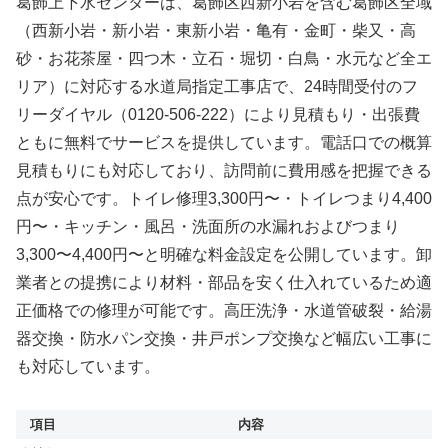
葛飾上下水センターは、葛飾区西新小岩を含む葛飾区全域
（西新小岩・新小岩・東新小岩・亀有・金町・柴又・高
砂・お花茶屋・四つ木・立石・堀切・白鳥・水元など全エ
リア）に対応する水道局指定工事店で、24時間受付のフ
リーダイヤル（0120-506-222）により見積もり・出張費
ともに無料でサービスを提供しています。電話口での概算
見積もりにも対応しており、訪問前に費用感を把握できる
点が安心です。トイレ修理3,300円〜・トイレつまり4,400
円〜・キッチン・風呂・洗面所の水漏れおよびつまり
3,300〜4,400円〜と明確な料金設定を公開しています。卸
業者との提携により材料・部品を安く仕入れているため適
正価格での修理が可能です。高圧洗浄・水道管破裂・給湯
器交換・防水パン交換・井戸ポンプ交換など幅広い工事に
も対応しています。
項目
内容