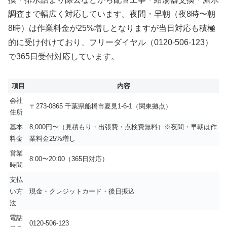
調査まで幅広く対応しています。夜間・早朝（夜8時〜朝
8時）は作業料金が25%増しとなりますが当日対応も積極
的に受け付けており、フリーダイヤル（0120-506-123）
で365日受付対応しています。
項目
内容
会社
〒273-0865 千葉県船橋市夏見1-6-1（関東拠点）
住所
基本
8,000円〜（見積もり・出張費・点検費無料）※夜間・早朝は作
料金
業料金25%増し
営業
8:00〜20:00（365日対応）
時間
支払
い方
現金・クレジットカード・後日振込
法
電話
0120-506-123