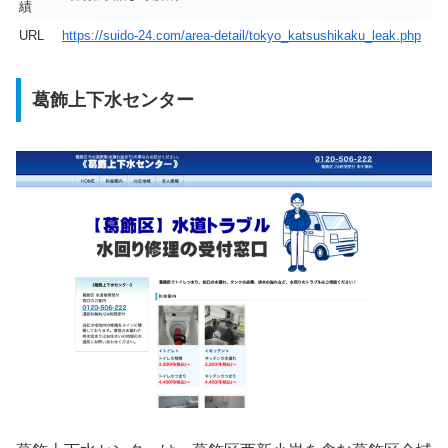
績
URL
https://suido-24.com/area-detail/tokyo_katsushikaku_leak.php
葛飾上下水センター