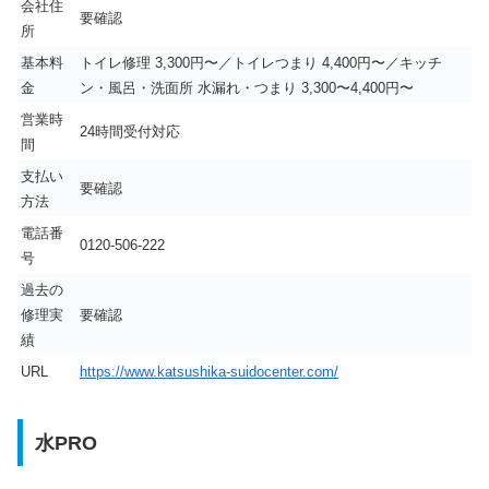
会社住
要確認
所
基本料
トイレ修理 3,300円〜／トイレつまり 4,400円〜／キッチ
金
ン・風呂・洗面所 水漏れ・つまり 3,300〜4,400円〜
営業時
24時間受付対応
間
支払い
要確認
方法
電話番
0120-506-222
号
過去の
修理実
要確認
績
URL
https://www.katsushika-suidocenter.com/
水PRO