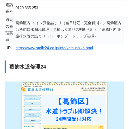
電話
0120-365-253
番号
過去
葛飾区内 トイレ異物詰まり（当日対応・完全解消）／葛飾区内
の修
台所蛇口水漏れ修理（見積もり通りの明朗会計）／葛飾区内 浴
理実
室排水管の詰まり（ローポンプ・トラップ清掃）
績
URL
https://www.smile24.co.jp/info/katsushika.html
葛飾水道修理24