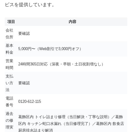
ビスを提供しています。
項目
内容
会社
要確認
住所
基本
5,000円〜（Web割引で3,000円オフ）
料金
営業
24時間365日対応（深夜・早朝・土日祝割増なし）
時間
支払
い方
要確認
法
電話
0120-612-115
番号
過去
葛飾区内 トイレ詰まり修理（当日解決・丁寧な説明）／葛飾
の修
区内 キッチン蛇口水漏れ（当日修理完了）／葛飾区内 飲食店
理実
厨房排水詰まり解消