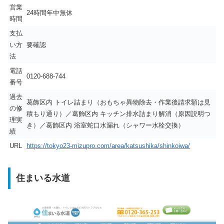
営業
24時間年中無休
時間
支払
い方
要確認
法
電話
0120-688-744
番号
過去
葛飾区内 トイレ詰まり（おもちゃ異物除去・作業後請求額は見
の修
積もり通り）／葛飾区内 キッチン排水詰まり解消（原因説明つ
理実
き）／葛飾区内 浴室蛇口水漏れ（シャワー水栓交換）
績
URL
https://tokyo23-mizupro.com/area/katsushika/shinkoiwa/
住まいる水道