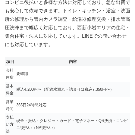
コンビニ後払いと多様な方法に対応しており、急な出費で
も安心して依頼できます。トイレ・キッチン・浴室・洗面
所の修理から管内カメラ調査・給湯器修理交換・排水管高
圧洗浄まで幅広く対応しており、西新小岩エリアの住宅・
集合住宅・法人に対応しています。LINEでの問い合わせ
にも対応しています。
項目
内容
会社
要確認
住所
基本
税込4,200円〜（配管水漏れ・詰まりは税込7,350円〜）
料金
営業
365日24時間対応
時間
支払
現金・振込・クレジットカード・電子マネー・QR決済・コンビ
い方
ニ後払い（NP後払い）
法