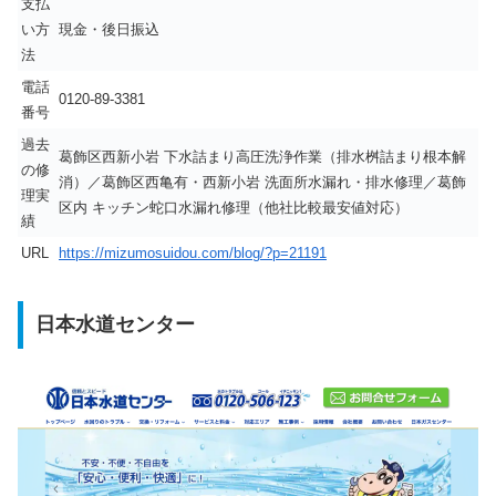
支払
い方
現金・後日振込
法
電話
0120-89-3381
番号
過去
葛飾区西新小岩 下水詰まり高圧洗浄作業（排水桝詰まり根本解
の修
消）／葛飾区西亀有・西新小岩 洗面所水漏れ・排水修理／葛飾
理実
区内 キッチン蛇口水漏れ修理（他社比較最安値対応）
績
URL
https://mizumosuidou.com/blog/?p=21191
日本水道センター