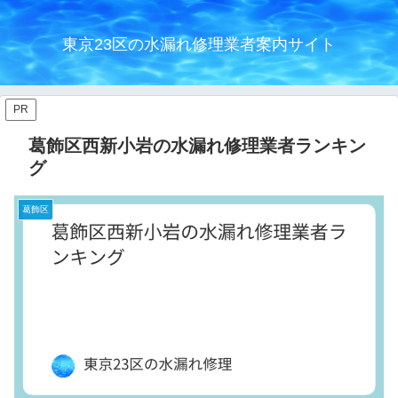
東京23区の水漏れ修理業者案内サイト
PR
葛飾区西新小岩の水漏れ修理業者ランキン
グ
葛飾区