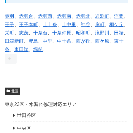
赤羽
、
赤羽台
、
赤羽西
、
赤羽南
、
赤羽北
、
岩淵町
、
浮間
、
王子
、
王子本町
、
上十条
、
上中里
、
神谷
、
岸町
、
桐ケ丘
、
栄町
、
志茂
、
十条台
、
十条仲原
、
昭和町
、
滝野川
、
田端
、
田端新町
、
豊島
、
中里
、
中十条
、
西が丘
、
西ケ原
、
東十
条
、
東田端
、
堀船
、
北区
東京23区・水漏れ修理対応エリア
世田谷区
中央区