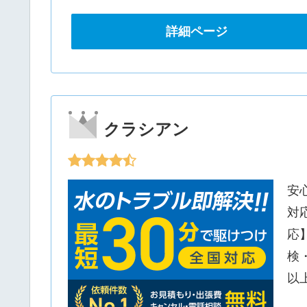
詳細ページ
クラシアン
安
対
応
検
以