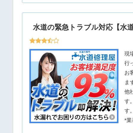
水道の緊急トラブル対応【水
現
行
お
ま
他
す
す
*