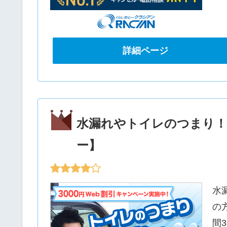
詳細ページ
水漏れやトイレのつまり！
ー】
水
の
間