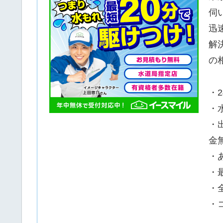
伺
迅
解
の
・
・
・
金
・
・
・
・