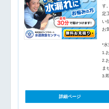
す
定
い
お
*
1
2
ま
3
詳細ページ