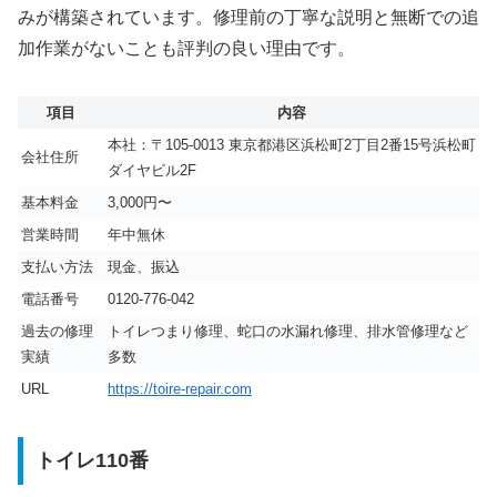
みが構築されています。修理前の丁寧な説明と無断での追
加作業がないことも評判の良い理由です。
項目
内容
本社：〒105-0013 東京都港区浜松町2丁目2番15号浜松町
会社住所
ダイヤビル2F
基本料金
3,000円〜
営業時間
年中無休
支払い方法
現金、振込
電話番号
0120-776-042
過去の修理
トイレつまり修理、蛇口の水漏れ修理、排水管修理など
実績
多数
URL
https://toire-repair.com
トイレ110番