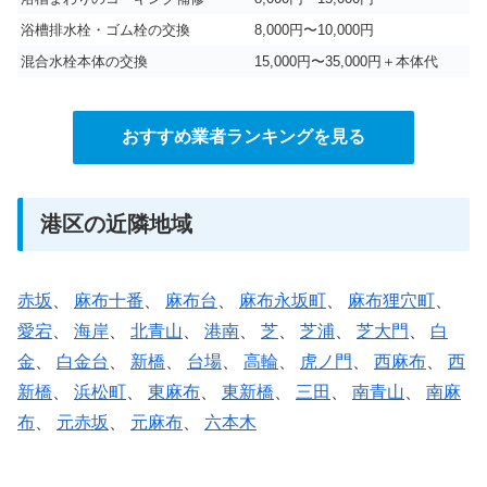
浴槽排水栓・ゴム栓の交換
8,000円〜10,000円
混合水栓本体の交換
15,000円〜35,000円＋本体代
おすすめ業者ランキングを見る
港区の近隣地域
赤坂
、
麻布十番
、
麻布台
、
麻布永坂町
、
麻布狸穴町
、
愛宕
、
海岸
、
北青山
、
港南
、
芝
、
芝浦
、
芝大門
、
白
金
、
白金台
、
新橋
、
台場
、
高輪
、
虎ノ門
、
西麻布
、
西
新橋
、
浜松町
、
東麻布
、
東新橋
、
三田
、
南青山
、
南麻
布
、
元赤坂
、
元麻布
、
六本木