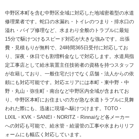
中野区本町を含む中野区全域に対応した地域密着型の水道
修理業者です。蛇口の水漏れ・トイレのつまり・排水口の
溢れ・パイプ修理など、水まわり全般のトラブルに最短
15分で駆けつけるスピード対応が大きな強みです。出張
費・見積もりが無料で、24時間365日受付に対応してお
り、深夜・休日でも割増料金なしで対応します。水道局指
定工事店として給水装置主任技術者の資格を持つスタッフ
が在籍しており、一般住宅だけでなく店舗・法人からの依
頼にも対応可能です。対応エリアには本町・東中野・中
野・丸山・弥生町・南台など中野区内全域が含まれてお
り、中野区本町にお住まいの方が急な水道トラブルに見舞
われた際にも、迅速に現場へ駆けつけます。TOTO・
LIXIL・KVK・SANEI・NORITZ・Rinnaiなど各メーカー
への対応も可能で、給水管・給湯管の工事や水まわりリフ
ォームにも幅広く対応しています。