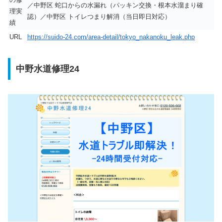
／中野区 蛇口からの水漏れ（パッキン交換・根本水溜まり確
理実
認）／中野区 トイレつまり解消（当日即日対応）
績
URL
https://suido-24.com/area-detail/tokyo_nakanoku_leak.php
中野水道修理24