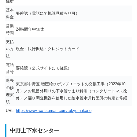
住所
基本
要確認（電話にて概算見積もり可）
料金
営業
24時間年中無休
時間
支払
い方
現金・銀行振込・クレジットカード
法
電話
要確認（公式サイトにて確認）
番号
過去
東京都中野区 増圧給水ポンプユニットの交換工事（2022年10
の修
月）／お風呂外周りの下水管つまり解消（コンクリートマス改
理実
修）／漏水調査機器を使用した給水管水漏れ箇所の特定と修繕
績
URL
https://www.rcx-tsumari.com/tokyo-nakano
中野上下水センター