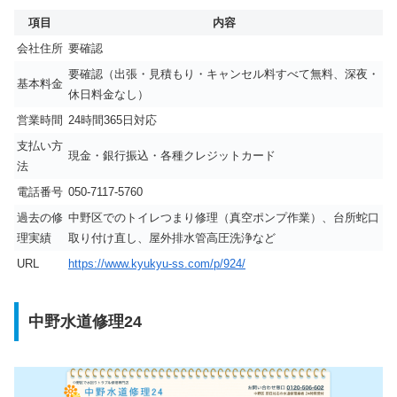
項目
内容
会社住所
要確認
要確認（出張・見積もり・キャンセル料すべて無料、深夜・
基本料金
休日料金なし）
営業時間
24時間365日対応
支払い方
現金・銀行振込・各種クレジットカード
法
電話番号
050-7117-5760
過去の修
中野区でのトイレつまり修理（真空ポンプ作業）、台所蛇口
理実績
取り付け直し、屋外排水管高圧洗浄など
URL
https://www.kyukyu-ss.com/p/924/
中野水道修理24