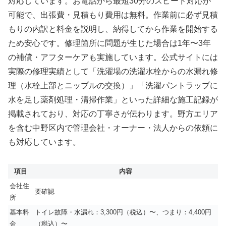
対応しています。お電話から最短30分のスピード対応が
可能で、出張費・見積もり費用は無料。作業前に必ず見積
もりの内訳と料金を説明し、納得してから作業を開始する
ため安心です。修理箇所に問題が生じた場合は1年〜3年
の補償・アフターケアも実施しています。公式サイトには
実際の修理実績として「洗濯場の洗濯水栓からの水漏れ修
理（水栓上部とニップルの交換）」「洗濯パントラップに
水を足し薬剤処理・清掃作業」といった詳細な施工記録が
掲載されており、対応の丁寧さが伝わります。野方エリア
を含む中野区内で管理会社・オーナー・法人からの依頼に
も対応しています。
項目
内容
会社住
要確認
所
基本料
トイレ故障・水漏れ：3,300円（税込）〜、つまり：4,400円
金
（税込）〜