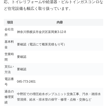
応。トイレリフォームや給湯器・ビルトインガスコンロな
ど住宅設備も幅広く取り扱っています。
項目
内容
会社住
神奈川県横浜市金沢区富岡東3-12-8
所
基本料
要確認（電話にて概算見積もり可）
金
営業時
要確認
間
支払い
要確認
方法
電話番
045-773-2401
号
過去の
中野区での増圧給水ポンプユニット交換工事、汚水・雑排水
修理実
管清掃、給水・排水管の保守・修理・点検・交換など
績