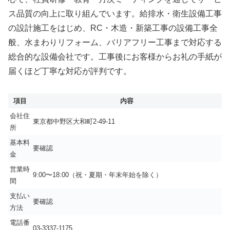
ス品質の向上に取り組んでいます。給排水・衛生設備工事
の設計施工をはじめ、RC・木造・新築工事の設備工事全
般、水まわりリフォーム、バリアフリー工事まで対応する
総合的な設備会社です。工事後にお客様からお礼の手紙が
届くほど丁寧な対応が評判です。
項目
内容
会社住
東京都中野区大和町2-49-11
所
基本料
要確認
金
営業時
9:00〜18:00（祝・夏期・年末年始を除く）
間
支払い
要確認
方法
電話番
03-3337-1175