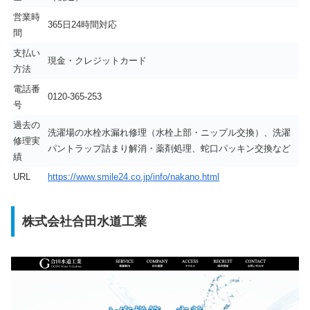
営業時
365日24時間対応
間
支払い
現金・クレジットカード
方法
電話番
0120-365-253
号
過去の
洗濯場の水栓水漏れ修理（水栓上部・ニップル交換）、洗濯
修理実
パントラップ詰まり解消・薬剤処理、蛇口パッキン交換など
績
URL
https://www.smile24.co.jp/info/nakano.html
株式会社合田水道工業