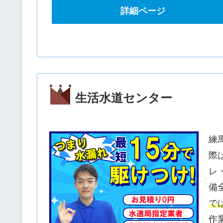
詳細ページ
生活水道センター
練
際
レ
備
で
作