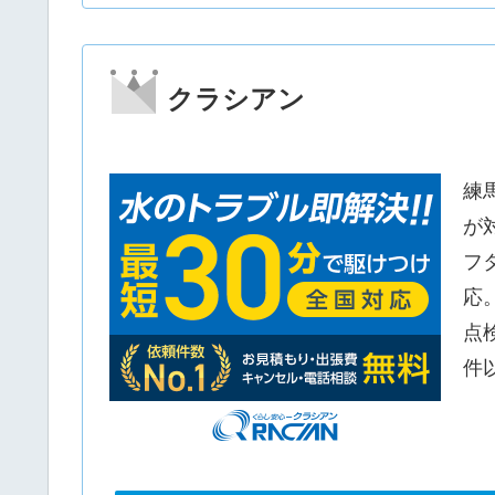
クラシアン
練
が
フ
応
点
件