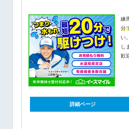
練
分
い
し
歓
詳細ページ