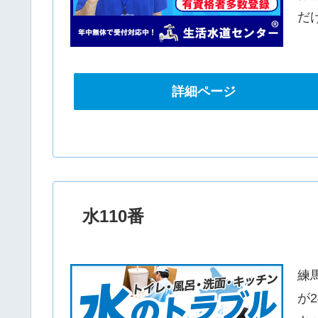
だ
詳細ページ
水110番
練
が