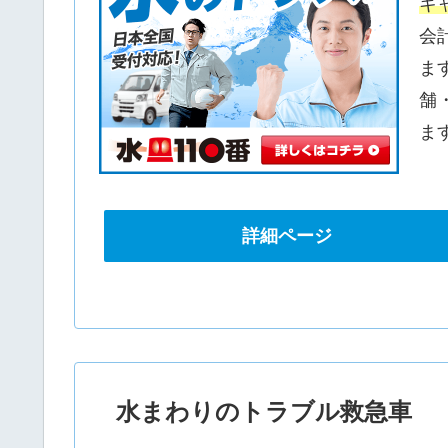
キ
会
ま
舗
ま
詳細ページ
水まわりのトラブル救急車