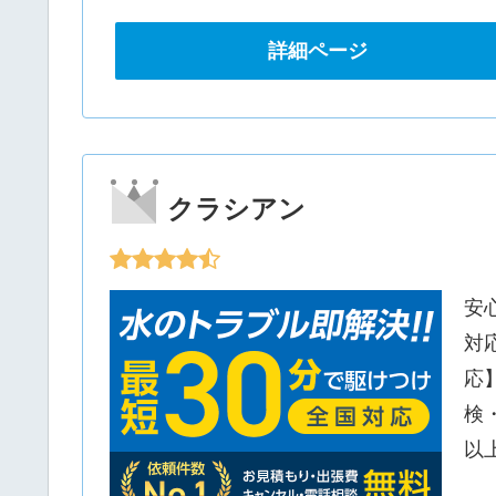
詳細ページ
クラシアン
安
対
応
検
以