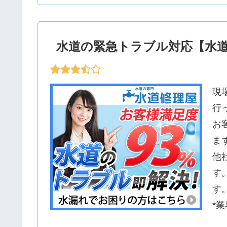
水道の緊急トラブル対応【水
現
行
お
ま
他
す
す
*