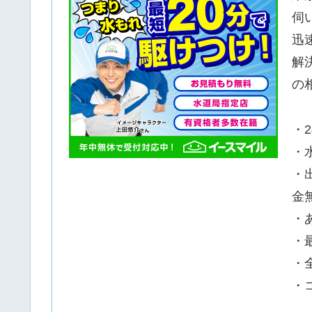
伺
迅
解
の
・
・
・
金
・
・
・
・