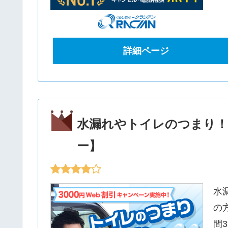
詳細ページ
水漏れやトイレのつまり！
ー】
水
の
間