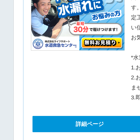
す
定
い
お
*
1
2
ま
3
詳細ページ