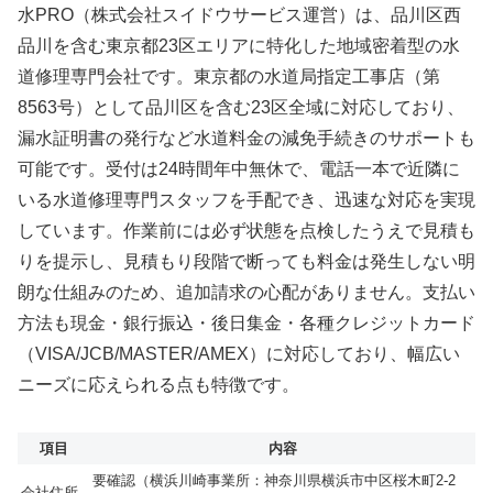
水PRO（株式会社スイドウサービス運営）は、品川区西
品川を含む東京都23区エリアに特化した地域密着型の水
道修理専門会社です。東京都の水道局指定工事店（第
8563号）として品川区を含む23区全域に対応しており、
漏水証明書の発行など水道料金の減免手続きのサポートも
可能です。受付は24時間年中無休で、電話一本で近隣に
いる水道修理専門スタッフを手配でき、迅速な対応を実現
しています。作業前には必ず状態を点検したうえで見積も
りを提示し、見積もり段階で断っても料金は発生しない明
朗な仕組みのため、追加請求の心配がありません。支払い
方法も現金・銀行振込・後日集金・各種クレジットカード
（VISA/JCB/MASTER/AMEX）に対応しており、幅広い
ニーズに応えられる点も特徴です。
項目
内容
要確認（横浜川崎事業所：神奈川県横浜市中区桜木町2-2
会社住所