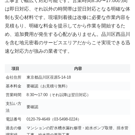
工事まで幅広く対応可能です。営業時間8:30〜17:00の間
は即日対応、それ以外の時間帯は翌日対応となる明確な体
制も安心材料です。現場到着後は改修に必要な作業内容を
見積もり、明確な料金を提示してから作業を開始するた
め、追加費用が発生する心配がありません。品川区西品川
を含む地元密着のサービスエリアだからこそ実現できる迅
速な対応力が強みの業者です。
項目
内容
会社住所
東京都品川区荏原5-14-18
基本料金
要確認（お見積り無料）
営業時間
8:30〜17:00（それ以降は翌日対応）
支払い方
要確認
法
電話番号
0120-79-4649（03-5498-0224）
過去の修
マンションの貯水槽水漏れ修理・給水ポンプ取替、排水管
理実績
工事、給水管の更新工事