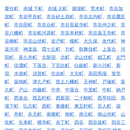
愛住町
、
赤城 下町
、
赤城 元町
、
揚場町
、
荒木町
、
市谷加
賀町
、
市谷甲良町
、
市谷砂土原町
、
市谷左内町
、
市谷鷹匠
町
、
市谷田町
、
市谷台町
、
市谷長延寺町
、
市谷仲之町
、
市
谷八幡町
、
市谷船河原町
、
市谷本村町
、
市谷薬王寺町
、
市
谷柳町
、
市谷山伏町
、
岩戸町
、
榎町
、
大久保
、
改代町
、
神
楽河岸
、
神楽坂
、
霞ケ丘町
、
片町
、
歌舞伎町
、
上落合
、
河
田町
、
喜久井町
、
北新宿
、
北町
、
北山伏町
、
細工町
、
左門
町
、
信濃町
、
下落合
、
下宮比町
、
白銀町
、
新小川町
、
新
宿
、
水道町
、
須賀町
、
住吉町
、
大京町
、
高田馬場
、
箪笥
町
、
築地町
、
津久戸町
、
筑土八幡町
、
天神町
、
戸塚町
、
富
久町
、
戸山
、
内藤町
、
中井
、
中落合
、
中里町
、
中町
、
納戸
町
、
西落合
、
西五軒町
、
西新宿
、
二十騎町
、
西早稲田
、
馬
場下町
、
払方町
、
原町
、
東榎町
、
東五軒町
、
百人町
、
袋
町
、
舟町
、
弁天町
、
南榎町
、
南町
、
南元町
、
南山伏町
、
山
吹町
、
矢来町
、
横寺町
、
余丁町
、
四谷
、
四谷坂町
、
四谷三