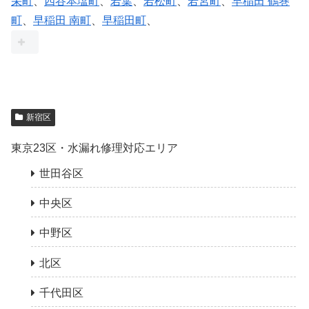
栄町
、
四谷本塩町
、
若葉
、
若松町
、
若宮町
、
早稲田 鶴巻
町
、
早稲田 南町
、
早稲田町
、
新宿区
東京23区・水漏れ修理対応エリア
世田谷区
中央区
中野区
北区
千代田区