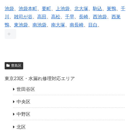
池袋
、
池袋本町
、
要町
、
上池袋
、
北大塚
、
駒込
、
巣鴨
、
千
川
、
雑司が谷
、
高田
、
高松
、
千早
、
長崎
、
西池袋
、
西巣
鴨
、
東池袋
、
南池袋
、
南大塚
、
南長崎
、
目白
、
豊島区
東京23区・水漏れ修理対応エリア
世田谷区
中央区
中野区
北区