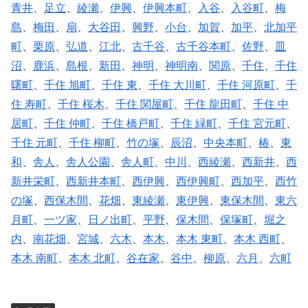
青井
、
足立
、
綾瀬
、
伊興
、
伊興本町
、
入谷
、
入谷町
、
梅
島
、
梅田
、
扇
、
大谷田
、
興野
、
小台
、
加賀
、
加平
、
北加平
町
、
栗原
、
弘道
、
江北
、
古千谷
、
古千谷本町
、
佐野
、
皿
沼
、
鹿浜
、
島根
、
新田
、
神明
、
神明南
、
関原
、
千住
、
千住
曙町
、
千住 旭町
、
千住 東
、
千住 大川町
、
千住 河原町
、
千
住 寿町
、
千住 桜木
、
千住 関屋町
、
千住 龍田町
、
千住 中
居町
、
千住 仲町
、
千住 橋戸町
、
千住 緑町
、
千住 宮元町
、
千住 元町
、
千住 柳町
、
竹の塚
、
辰沼
、
中央本町
、
椿
、
東
和
、
舎人
、
舎人公園
、
舎人町
、
中川
、
西綾瀬
、
西新井
、
西
新井栄町
、
西新井本町
、
西伊興
、
西伊興町
、
西加平
、
西竹
の塚
、
西保木間
、
花畑
、
東綾瀬
、
東伊興
、
東保木間
、
東六
月町
、
一ツ家
、
日ノ出町
、
平野
、
保木間
、
保塚町
、
堀之
内
、
南花畑
、
宮城
、
六木
、
本木
、
本木 東町
、
本木 西町
、
本木 南町
、
本木 北町
、
谷在家
、
谷中
、
柳原
、
六月
、
六町