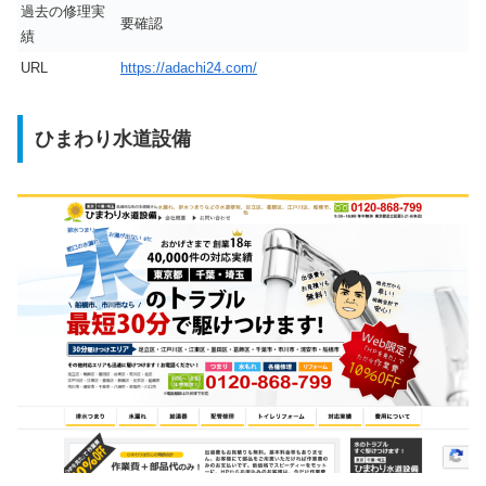
過去の修理実
要確認
績
URL
https://adachi24.com/
ひまわり水道設備