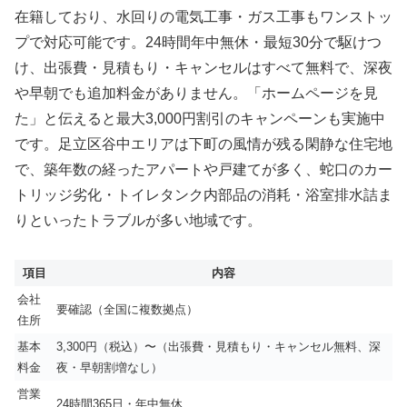
在籍しており、水回りの電気工事・ガス工事もワンストッ
プで対応可能です。24時間年中無休・最短30分で駆けつ
け、出張費・見積もり・キャンセルはすべて無料で、深夜
や早朝でも追加料金がありません。「ホームページを見
た」と伝えると最大3,000円割引のキャンペーンも実施中
です。足立区谷中エリアは下町の風情が残る閑静な住宅地
で、築年数の経ったアパートや戸建てが多く、蛇口のカー
トリッジ劣化・トイレタンク内部品の消耗・浴室排水詰ま
りといったトラブルが多い地域です。
項目
内容
会社
要確認（全国に複数拠点）
住所
基本
3,300円（税込）〜（出張費・見積もり・キャンセル無料、深
料金
夜・早朝割増なし）
営業
24時間365日・年中無休