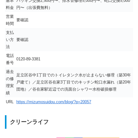
基本
パッキン交換2,500円〜、排水管修理5,000円〜、蛇口交換5,000
料金
円〜（出張費無料）
営業
要確認
時間
支払
い方
要確認
法
電話
0120-89-3381
番号
過去
足立区谷中1丁目でのトイレタンク水が止まらない修理（築30年
の修
戸建て）／足立区谷在家3丁目でのキッチン蛇口水漏れ（築20年
理実
団地）／谷在家駅近辺での洗面台シャワー水栓破損修理
績
URL
https://mizumosuidou.com/blog/?p=20057
クリーンライフ