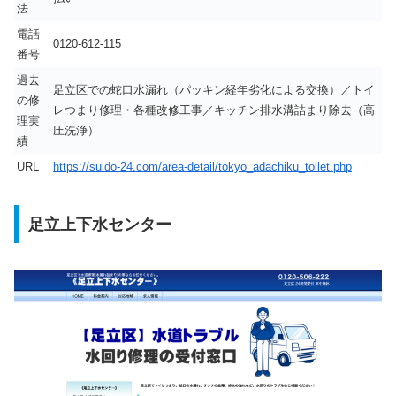
法
電話
0120-612-115
番号
過去
足立区での蛇口水漏れ（パッキン経年劣化による交換）／トイ
の修
レつまり修理・各種改修工事／キッチン排水溝詰まり除去（高
理実
圧洗浄）
績
URL
https://suido-24.com/area-detail/tokyo_adachiku_toilet.php
足立上下水センター