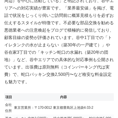
周辺）を中心に活動している」と明記されており、谷中エ
リアへの対応実績が豊富です。「業界最安値」を掲げ、電
話で状況をじっくり伺いご訪問前に概算見積もりを必ずお
伝えするスタイルが特徴です。不必要な部品交換を勧める
悪徳業者への注意喚起をブログで積極的に発信しており、
顧客目線の姿勢が評価されています。谷中1丁目での「ト
イレタンクの水が止まらない（築30年の一戸建て）」や
谷在家3丁目での「キッチン蛇口の水漏れ（築20年の団
地）」など、谷中エリアでの具体的な対応事例も公開され
ています。出張費は原則無料（コインパーキング代は実
費）で、蛇口パッキン交換2,500円〜など格安な料金設定
も魅力です。
項目
内容
会社
東京営業所：〒170-0012 東京都豊島区上池袋4-33-2
住所