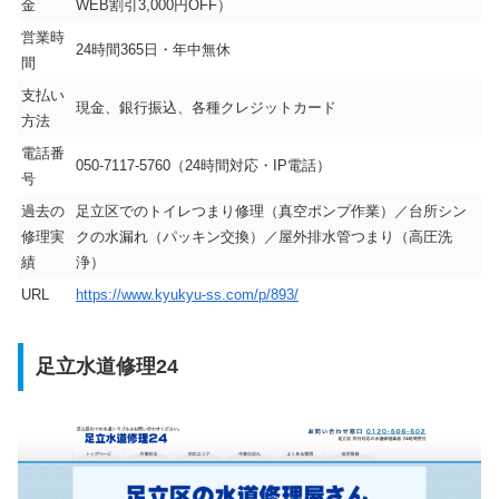
金
WEB割引3,000円OFF）
営業時
24時間365日・年中無休
間
支払い
現金、銀行振込、各種クレジットカード
方法
電話番
050-7117-5760（24時間対応・IP電話）
号
過去の
足立区でのトイレつまり修理（真空ポンプ作業）／台所シン
修理実
クの水漏れ（パッキン交換）／屋外排水管つまり（高圧洗
績
浄）
URL
https://www.kyukyu-ss.com/p/893/
足立水道修理24