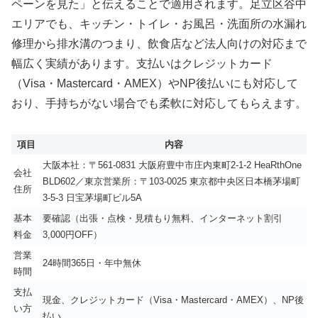
ペーンを見た」と伝えることで適用されます。足立区谷中
エリアでも、キッチン・トイレ・お風呂・洗面所の水漏れ
修理から排水溝のつまり、飲食店など法人向けの対応まで
幅広く実績があります。支払いはクレジットカード
（Visa・Mastercard・AMEX）やNP後払いにも対応して
おり、手持ちがない場合でも柔軟に対応してもらえます。
項目
内容
大阪本社：〒561-0831 大阪府豊中市庄内東町2-1-2 HeaRthOne
会社
BLD602／東京営業所：〒103-0025 東京都中央区日本橋茅場町
住所
3-5-3 日宝茅場町ビル5A
基本
要確認（出張・点検・見積もり無料、インターネット割引
料金
3,000円OFF）
営業
24時間365日・年中無休
時間
支払
現金、クレジットカード（Visa・Mastercard・AMEX）、NP後
い方
払い