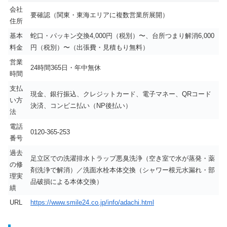
会社
要確認（関東・東海エリアに複数営業所展開）
住所
基本
蛇口・パッキン交換4,000円（税別）〜、台所つまり解消6,000
料金
円（税別）〜（出張費・見積もり無料）
営業
24時間365日・年中無休
時間
支払
現金、銀行振込、クレジットカード、電子マネー、QRコード
い方
決済、コンビニ払い（NP後払い）
法
電話
0120-365-253
番号
過去
足立区での洗濯排水トラップ悪臭洗浄（空き室で水が蒸発・薬
の修
剤洗浄で解消）／洗面水栓本体交換（シャワー根元水漏れ・部
理実
品破損による本体交換）
績
URL
https://www.smile24.co.jp/info/adachi.html