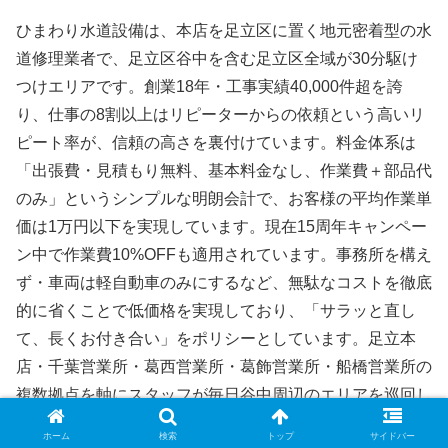
ひまわり水道設備は、本店を足立区に置く地元密着型の水
道修理業者で、足立区谷中を含む足立区全域が30分駆け
つけエリアです。創業18年・工事実績40,000件超を誇
り、仕事の8割以上はリピーターからの依頼という高いリ
ピート率が、信頼の高さを裏付けています。料金体系は
「出張費・見積もり無料、基本料金なし、作業費＋部品代
のみ」というシンプルな明朗会計で、お客様の平均作業単
価は1万円以下を実現しています。現在15周年キャンペー
ン中で作業費10%OFFも適用されています。事務所を構え
ず・車両は軽自動車のみにするなど、無駄なコストを徹底
的に省くことで低価格を実現しており、「サラッと直し
て、長くお付き合い」をポリシーとしています。足立本
店・千葉営業所・葛西営業所・葛飾営業所・船橋営業所の
複数拠点を軸にスタッフが毎日谷中周辺のエリアを巡回し
ており、緊急時にも素早く対応できます。
ホーム
検索
トップ
サイドバー