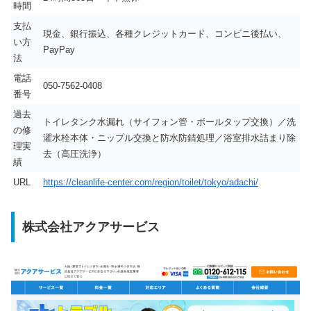
時間
支払
現金、銀行振込、各種クレジットカード、コンビニ後払い、
い方
PayPay
法
電話
050-7562-0408
番号
過去
トイレタンク水漏れ（サイフォン管・ボールタップ交換）／洗
の修
濯水栓本体・ニップル交換と防水防錆処理／浴室排水詰まり除
理実
去（高圧洗浄）
績
URL
https://cleanlife-center.com/region/toilet/tokyo/adachi/
株式会社アクアサービス