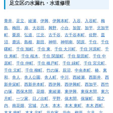
足立区の水漏れ・水道修理
青井
、
足立
、
綾瀬
、
伊興
、
伊興本町
、
入谷
、
入谷町
、
梅
島
、
梅田
、
扇
、
大谷田
、
興野
、
小台
、
加賀
、
加平
、
北加平
町
、
栗原
、
弘道
、
江北
、
古千谷
、
古千谷本町
、
佐野
、
皿
沼
、
鹿浜
、
島根
、
新田
、
神明
、
神明南
、
関原
、
千住
、
千住
曙町
、
千住 旭町
、
千住 東
、
千住 大川町
、
千住 河原町
、
千
住 寿町
、
千住 桜木
、
千住 関屋町
、
千住 龍田町
、
千住 中
居町
、
千住 仲町
、
千住 橋戸町
、
千住 緑町
、
千住 宮元町
、
千住 元町
、
千住 柳町
、
竹の塚
、
辰沼
、
中央本町
、
椿
、
東
和
、
舎人
、
舎人公園
、
舎人町
、
中川
、
西綾瀬
、
西新井
、
西
新井栄町
、
西新井本町
、
西伊興
、
西伊興町
、
西加平
、
西竹
の塚
、
西保木間
、
花畑
、
東綾瀬
、
東伊興
、
東保木間
、
東六
月町
、
一ツ家
、
日ノ出町
、
平野
、
保木間
、
保塚町
、
堀之
内
、
南花畑
、
宮城
、
六木
、
本木
、
本木 東町
、
本木 西町
、
本木 南町
、
本木 北町
、
谷在家
、
谷中
、
柳原
、
六月
、
六