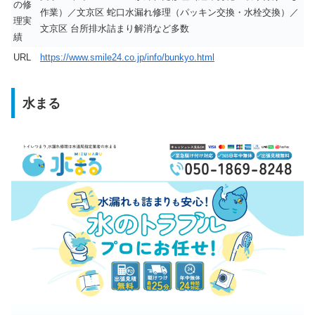
の修
作業）／文京区 蛇口水漏れ修理（パッキン交換・水栓交換）／
理実
文京区 台所排水詰まり解消など多数
績
URL
https://www.smile24.co.jp/info/bunkyo.html
水まる