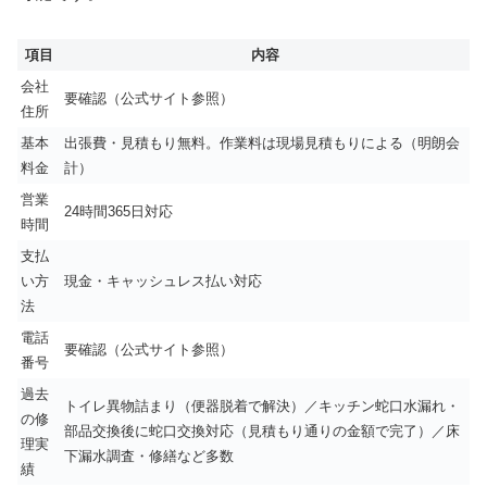
項目
内容
会社
要確認（公式サイト参照）
住所
基本
出張費・見積もり無料。作業料は現場見積もりによる（明朗会
料金
計）
営業
24時間365日対応
時間
支払
い方
現金・キャッシュレス払い対応
法
電話
要確認（公式サイト参照）
番号
過去
トイレ異物詰まり（便器脱着で解決）／キッチン蛇口水漏れ・
の修
部品交換後に蛇口交換対応（見積もり通りの金額で完了）／床
理実
下漏水調査・修繕など多数
績