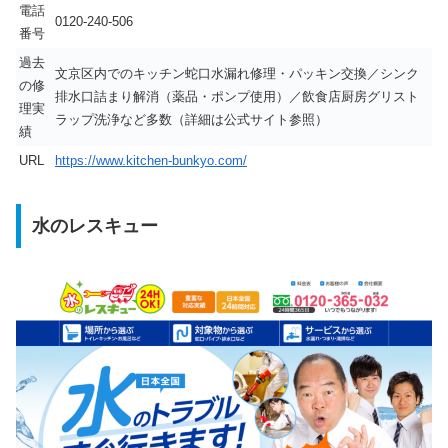
電話
0120-240-506
番号
過去
文京区内でのキッチン蛇口水漏れ修理・パッキン交換／シンク
の修
排水口詰まり解消（薬品・ポンプ使用）／飲食店厨房グリスト
理実
ラップ洗浄など多数（詳細は公式サイト参照）
績
URL
https://www.kitchen-bunkyo.com/
水のレスキュー