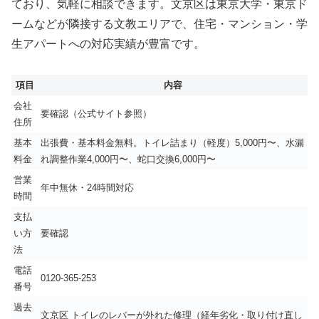
ており、気軽に相談できます。文京区は東京大学・東京ド
ームなどが隣接する文教エリアで、住宅・マンション・学
生アパートへの対応実績が豊富です。
項目
内容
会社
要確認（公式サイト参照）
住所
基本
出張費・基本料金無料。トイレ詰まり（軽度）5,000円〜、水漏
料金
れ調整作業4,000円〜、蛇口交換6,000円〜
営業
年中無休・24時間対応
時間
支払
い方
要確認
法
電話
0120-365-253
番号
過去
文京区 トイレのレバーが外れた修理（経年劣化・取り付け直し