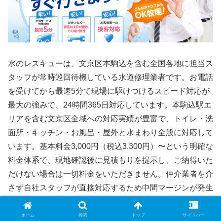
水のレスキューは、文京区本駒込を含む全国各地に担当ス
タッフが常時巡回待機している水道修理業者です。お電話
を受けてから最速5分で現場に駆けつけるスピード対応が
最大の強みで、24時間365日対応しています。本駒込駅エ
リアを含む文京区全域への対応実績が豊富で、トイレ・洗
面所・キッチン・お風呂・屋外と水まわり全般に対応して
います。基本料金3,000円（税込3,300円）〜という明確な
料金体系で、現地確認後に見積もりを提示し、ご納得いた
だけない場合は一切料金をいただきません。仲介業者を介
さず自社スタッフが直接対応するため中間マージンが発生
せず、コストを抑えた修理料金を実現しています。文京区
本駒込での急な水道トラブルにも最速5分での対応が期待
ホーム
検索
トップ
サイドバー