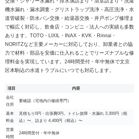
交換・シャワー水漏れ・排水溝詰まり・浴室詰まり・洗濯
機水漏れ・漏水調査・グリストラップ洗浄・高圧洗浄・水
道管破裂・防水パン交換・給湯器交換・井戸ポンプ修理ま
で幅広く対応し、飲食店・コンビニ・法人への実績も多数
あります。TOTO・LIXIL・INAX・KVK・Rinnai・
NORITZなど主要メーカーに対応しており、卸業者との協
力で材料・部品を安価に仕入れることでリーズナブルな修
理料金を実現しています。24時間受付・年中無休で文京
区本駒込の水道トラブルにいつでも対応します。
項目
内容
会社
要確認（宅地内の修繕専門）
住所
基本
見積もり0円・出張費0円。トイレ故障・水漏れ 3,300円（税
料金
込）〜、詰まり 4,400円（税込）〜
営業
24時間受付・年中無休
時間