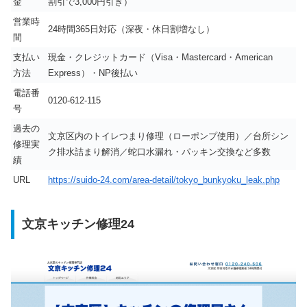
金
割引で3,000円引き）
営業時
24時間365日対応（深夜・休日割増なし）
間
支払い
現金・クレジットカード（Visa・Mastercard・American
方法
Express）・NP後払い
電話番
0120-612-115
号
過去の
文京区内のトイレつまり修理（ローポンプ使用）／台所シン
修理実
ク排水詰まり解消／蛇口水漏れ・パッキン交換など多数
績
URL
https://suido-24.com/area-detail/tokyo_bunkyoku_leak.php
文京キッチン修理24