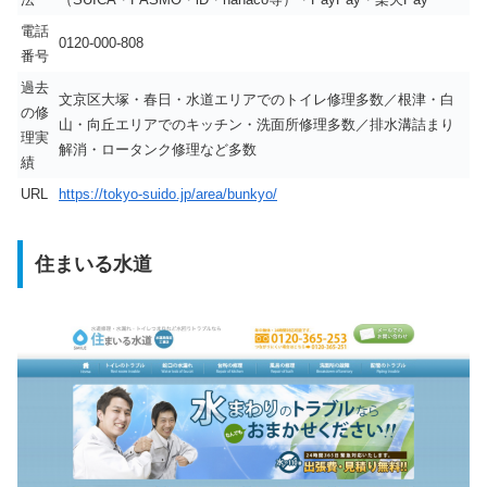
電話
0120-000-808
番号
過去
文京区大塚・春日・水道エリアでのトイレ修理多数／根津・白
の修
山・向丘エリアでのキッチン・洗面所修理多数／排水溝詰まり
理実
解消・ロータンク修理など多数
績
URL
https://tokyo-suido.jp/area/bunkyo/
住まいる水道