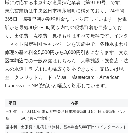
域に対応する東京都水道局指定業者（第9130号）です。
東京営業所は中央区日本橋茅場町に構えており、24時間
365日・深夜早朝の割増料金なしで対応しています。お電
話から最短30分〜1時間以内での現場到着を目指してお
り、出張費・点検費・見積もりはすべて無料です。インタ
ーネット限定割引キャンペーンを実施中で、各種水まわり
修理の基本料金5,000円から3,000円引きになります。文京
区本駒込での一般家庭はもちろん、大学施設・飲食店・法
人の水道トラブルにも幅広く対応できます。支払いは現
金・クレジットカード（Visa・Mastercard・American
Express）・NP後払いと幅広く対応しています。
項目
内容
会社住
〒103-0025 東京都中央区日本橋茅場町3-5-3 日宝茅場町ビル
所
5A（東京営業所）
基本料
出張費・見積もり無料。基本料金5,000円〜（インターネット