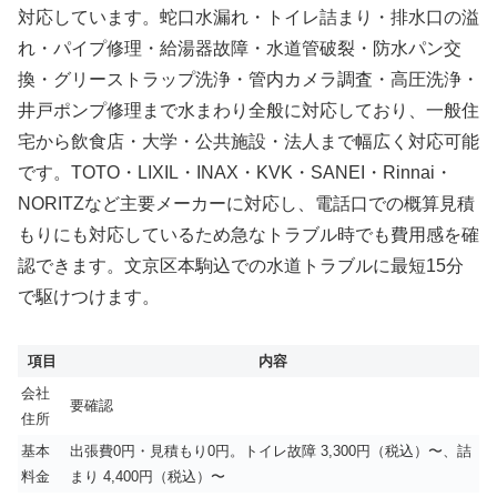
対応しています。蛇口水漏れ・トイレ詰まり・排水口の溢
れ・パイプ修理・給湯器故障・水道管破裂・防水パン交
換・グリーストラップ洗浄・管内カメラ調査・高圧洗浄・
井戸ポンプ修理まで水まわり全般に対応しており、一般住
宅から飲食店・大学・公共施設・法人まで幅広く対応可能
です。TOTO・LIXIL・INAX・KVK・SANEI・Rinnai・
NORITZなど主要メーカーに対応し、電話口での概算見積
もりにも対応しているため急なトラブル時でも費用感を確
認できます。文京区本駒込での水道トラブルに最短15分
で駆けつけます。
項目
内容
会社
要確認
住所
基本
出張費0円・見積もり0円。トイレ故障 3,300円（税込）〜、詰
料金
まり 4,400円（税込）〜