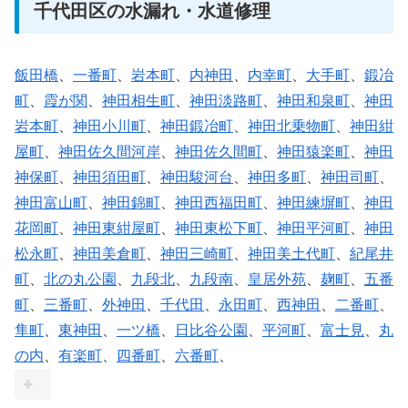
千代田区の水漏れ・水道修理
飯田橋
、
一番町
、
岩本町
、
内神田
、
内幸町
、
大手町
、
鍛冶
町
、
霞が関
、
神田相生町
、
神田淡路町
、
神田和泉町
、
神田
岩本町
、
神田小川町
、
神田鍛冶町
、
神田北乗物町
、
神田紺
屋町
、
神田佐久間河岸
、
神田佐久間町
、
神田猿楽町
、
神田
神保町
、
神田須田町
、
神田駿河台
、
神田多町
、
神田司町
、
神田富山町
、
神田錦町
、
神田西福田町
、
神田練塀町
、
神田
花岡町
、
神田東紺屋町
、
神田東松下町
、
神田平河町
、
神田
松永町
、
神田美倉町
、
神田三崎町
、
神田美土代町
、
紀尾井
町
、
北の丸公園
、
九段北
、
九段南
、
皇居外苑
、
麹町
、
五番
町
、
三番町
、
外神田
、
千代田
、
永田町
、
西神田
、
二番町
、
隼町
、
東神田
、
一ツ橋
、
日比谷公園
、
平河町
、
富士見
、
丸
の内
、
有楽町
、
四番町
、
六番町
、