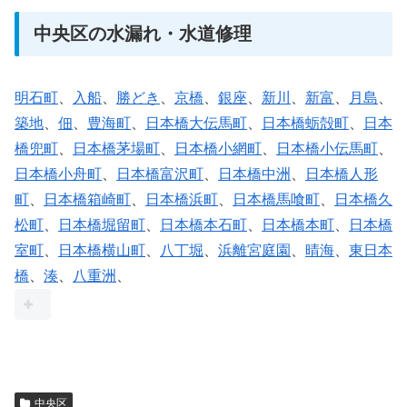
中央区の水漏れ・水道修理
明石町
、
入船
、
勝どき
、
京橋
、
銀座
、
新川
、
新富
、
月島
、
築地
、
佃
、
豊海町
、
日本橋大伝馬町
、
日本橋蛎殻町
、
日本
橋兜町
、
日本橋茅場町
、
日本橋小網町
、
日本橋小伝馬町
、
日本橋小舟町
、
日本橋富沢町
、
日本橋中洲
、
日本橋人形
町
、
日本橋箱崎町
、
日本橋浜町
、
日本橋馬喰町
、
日本橋久
松町
、
日本橋堀留町
、
日本橋本石町
、
日本橋本町
、
日本橋
室町
、
日本橋横山町
、
八丁堀
、
浜離宮庭園
、
晴海
、
東日本
橋
、
湊
、
八重洲
、
中央区