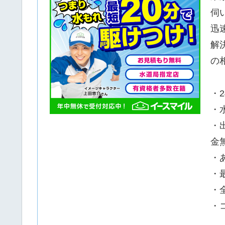
伺
迅
解
の
・
・
・
金
・
・
・
・