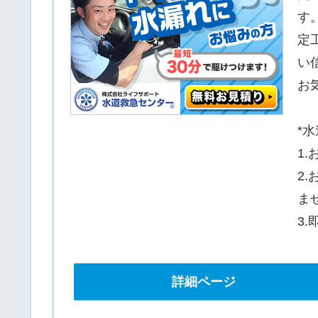
す
定
い
お
*
1
2
ま
3
詳細ページ