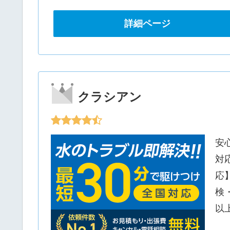
詳細ページ
クラシアン
安
対
応
検
以