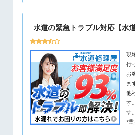
水道の緊急トラブル対応【水
現
行
お
ま
他
す
す
*