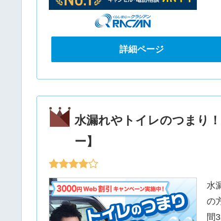
詳細ページ
水漏れやトイレのつまり！
ー】
水
の
間