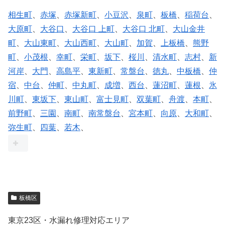
相生町
、
赤塚
、
赤塚新町
、
小豆沢
、
泉町
、
板橋
、
稲荷台
、
大原町
、
大谷口
、
大谷口 上町
、
大谷口 北町
、
大山金井
町
、
大山東町
、
大山西町
、
大山町
、
加賀
、
上板橋
、
熊野
町
、
小茂根
、
幸町
、
栄町
、
坂下
、
桜川
、
清水町
、
志村
、
新
河岸
、
大門
、
高島平
、
東新町
、
常盤台
、
徳丸
、
中板橋
、
仲
宿
、
中台
、
仲町
、
中丸町
、
成増
、
西台
、
蓮沼町
、
蓮根
、
氷
川町
、
東坂下
、
東山町
、
富士見町
、
双葉町
、
舟渡
、
本町
、
前野町
、
三園
、
南町
、
南常盤台
、
宮本町
、
向原
、
大和町
、
弥生町
、
四葉
、
若木
、
板橋区
東京23区・水漏れ修理対応エリア