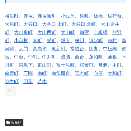
相生町
、
赤塚
、
赤塚新町
、
小豆沢
、
泉町
、
板橋
、
稲荷台
、
大原町
、
大谷口
、
大谷口 上町
、
大谷口 北町
、
大山金井
町
、
大山東町
、
大山西町
、
大山町
、
加賀
、
上板橋
、
熊野
町
、
小茂根
、
幸町
、
栄町
、
坂下
、
桜川
、
清水町
、
志村
、
新
河岸
、
大門
、
高島平
、
東新町
、
常盤台
、
徳丸
、
中板橋
、
仲
宿
、
中台
、
仲町
、
中丸町
、
成増
、
西台
、
蓮沼町
、
蓮根
、
氷
川町
、
東坂下
、
東山町
、
富士見町
、
双葉町
、
舟渡
、
本町
、
前野町
、
三園
、
南町
、
南常盤台
、
宮本町
、
向原
、
大和町
、
弥生町
、
四葉
、
若木
、
板橋区