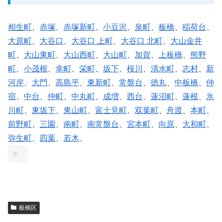
相生町
、
赤塚
、
赤塚新町
、
小豆沢
、
泉町
、
板橋
、
稲荷台
、
大原町
、
大谷口
、
大谷口 上町
、
大谷口 北町
、
大山金井
町
、
大山東町
、
大山西町
、
大山町
、
加賀
、
上板橋
、
熊野
町
、
小茂根
、
幸町
、
栄町
、
坂下
、
桜川
、
清水町
、
志村
、
新
河岸
、
大門
、
高島平
、
東新町
、
常盤台
、
徳丸
、
中板橋
、
仲
宿
、
中台
、
仲町
、
中丸町
、
成増
、
西台
、
蓮沼町
、
蓮根
、
氷
川町
、
東坂下
、
東山町
、
富士見町
、
双葉町
、
舟渡
、
本町
、
前野町
、
三園
、
南町
、
南常盤台
、
宮本町
、
向原
、
大和町
、
弥生町
、
四葉
、
若木
、
板橋区