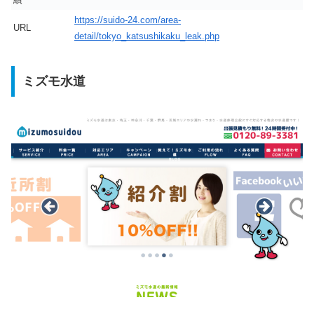
https://suido-24.com/area-
URL
detail/tokyo_katsushikaku_leak.php
ミズモ水道