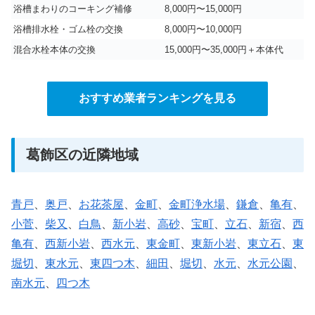
浴槽まわりのコーキング補修
8,000円〜15,000円
浴槽排水栓・ゴム栓の交換
8,000円〜10,000円
混合水栓本体の交換
15,000円〜35,000円＋本体代
おすすめ業者ランキングを見る
葛飾区の近隣地域
青戸
、
奥戸
、
お花茶屋
、
金町
、
金町浄水場
、
鎌倉
、
亀有
、
小菅
、
柴又
、
白鳥
、
新小岩
、
高砂
、
宝町
、
立石
、
新宿
、
西
亀有
、
西新小岩
、
西水元
、
東金町
、
東新小岩
、
東立石
、
東
堀切
、
東水元
、
東四つ木
、
細田
、
堀切
、
水元
、
水元公園
、
南水元
、
四つ木