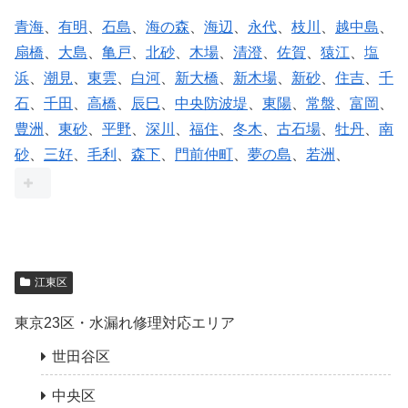
青海
、
有明
、
石島
、
海の森
、
海辺
、
永代
、
枝川
、
越中島
、
扇橋
、
大島
、
亀戸
、
北砂
、
木場
、
清澄
、
佐賀
、
猿江
、
塩
浜
、
潮見
、
東雲
、
白河
、
新大橋
、
新木場
、
新砂
、
住吉
、
千
石
、
千田
、
高橋
、
辰巳
、
中央防波堤
、
東陽
、
常盤
、
富岡
、
豊洲
、
東砂
、
平野
、
深川
、
福住
、
冬木
、
古石場
、
牡丹
、
南
砂
、
三好
、
毛利
、
森下
、
門前仲町
、
夢の島
、
若洲
、
江東区
東京23区・水漏れ修理対応エリア
世田谷区
中央区