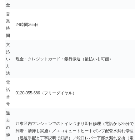
金
営
業
24時間365日
時
間
支
払
い
現金・クレジットカード・銀行振込（後払いも可能）
方
法
電
話
0120-055-586（フリーダイヤル）
番
号
過
去
江東区内マンションでのトイレつまり即日修理（電話から25分で
の
到着・清掃も実施）／エコキュートヒートポンプ配管水漏れ修理
修
（迅速手配と丁寧説明で好評）／蛇口レバー下部水漏れ交換（電