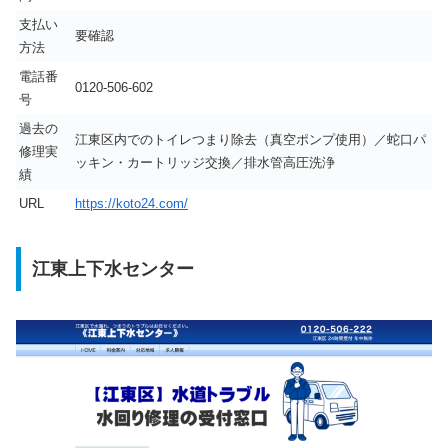
支払い
要確認
方法
電話番
0120-506-602
号
過去の
江東区内でのトイレつまり除去（真空ポンプ使用）／蛇口パ
修理実
ッキン・カートリッジ交換／排水管高圧洗浄
績
URL
https://koto24.com/
江東上下水センター