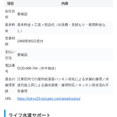
項目
内容
会社住
要確認
所
基本料
基本料金＋工賃＋部品代（出張費・見積もり・夜間料金な
金
し）
営業時
24時間365日受付
間
支払い
要確認
方法
電話番
0120-688-744（年中無休）
号
過去の
江東区内での屋外給湯器パッキン劣化による水漏れ修理／水
修理実
道代急上昇による漏水調査・修理対応／キッチン排水流れ不
績
良修理
URL
https://tokyo23-mizupro.com/area/koutou/
ライフ水道サポート