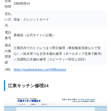
営業
24時間受付
時間
支払
い方
現金・クレジットカード
法
電話
要確認（公式サイトに記載）
番号
過去
江東区内でのトイレつまり即日修理（事前概算見積もりで安
の修
心）／給水管つなぎ目水漏れ修理（ボールタップ交換で解消）
理実
／洗濯蛇口水漏れ修理（スピーディー対応と好評）
績
URL
https://suidoukantou.com/t08koutou/
江東キッチン修理24