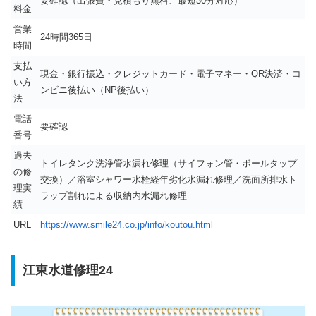
要確認（出張費・見積もり無料、最短30分対応）
料金
営業
24時間365日
時間
支払
現金・銀行振込・クレジットカード・電子マネー・QR決済・コ
い方
ンビニ後払い（NP後払い）
法
電話
要確認
番号
過去
トイレタンク洗浄管水漏れ修理（サイフォン管・ボールタップ
の修
交換）／浴室シャワー水栓経年劣化水漏れ修理／洗面所排水ト
理実
ラップ割れによる収納内水漏れ修理
績
URL
https://www.smile24.co.jp/info/koutou.html
江東水道修理24