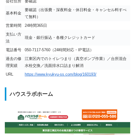
会社住所
要確認
要確認（出張費・深夜料金・休日料金・キャンセル料すべ
基本料金
て無料）
営業時間
24時間365日
支払い方
現金・銀行振込・各種クレジットカード
法
電話番号
050-7117-5760（24時間対応・IP電話）
過去の修
江東区内でのトイレつまり（真空ポンプ作業）／台所混合
理実績
水栓交換／洗面排水口詰まり解消
URL
https://www.kyukyu-ss.com/blog/160193/
ハウスラボホーム