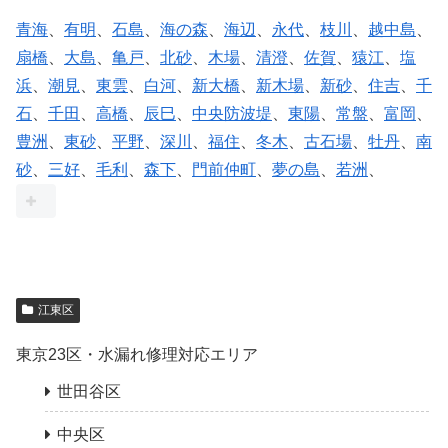
青海
、
有明
、
石島
、
海の森
、
海辺
、
永代
、
枝川
、
越中島
、
扇橋
、
大島
、
亀戸
、
北砂
、
木場
、
清澄
、
佐賀
、
猿江
、
塩
浜
、
潮見
、
東雲
、
白河
、
新大橋
、
新木場
、
新砂
、
住吉
、
千
石
、
千田
、
高橋
、
辰巳
、
中央防波堤
、
東陽
、
常盤
、
富岡
、
豊洲
、
東砂
、
平野
、
深川
、
福住
、
冬木
、
古石場
、
牡丹
、
南
砂
、
三好
、
毛利
、
森下
、
門前仲町
、
夢の島
、
若洲
、
江東区
東京23区・水漏れ修理対応エリア
世田谷区
中央区