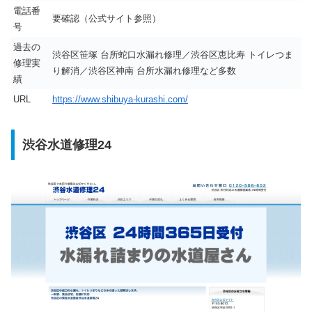
電話番
要確認（公式サイト参照）
号
過去の
渋谷区笹塚 台所蛇口水漏れ修理／渋谷区恵比寿 トイレつま
修理実
り解消／渋谷区神南 台所水漏れ修理など多数
績
URL
https://www.shibuya-kurashi.com/
渋谷水道修理24