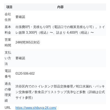
項目
内容
会社
要確認
住所
基本
出張費0円・見積もり0円（電話口での概算見積もり可）。トイ
料金
レ故障 3,300円（税込）〜、詰まり 4,400円（税込）〜
営業
24時間365日対応
時間
支払
い方
要確認
法
電話
0120-506-602
番号
過去
渋谷区内でのトイレタンク部品交換修理／蛇口水漏れ・パッキ
の修
ン交換修理／飲食店グリストラップ洗浄など多数（詳細は公式
理実
サイト参照）
績
URL
https://www.shibuya-24.com/