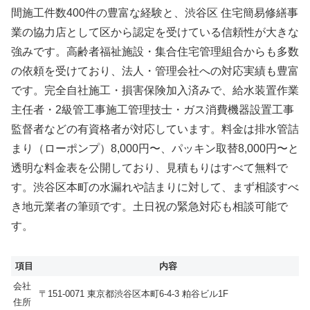
間施工件数400件の豊富な経験と、渋谷区 住宅簡易修繕事
業の協力店として区から認定を受けている信頼性が大きな
強みです。高齢者福祉施設・集合住宅管理組合からも多数
の依頼を受けており、法人・管理会社への対応実績も豊富
です。完全自社施工・損害保険加入済みで、給水装置作業
主任者・2級管工事施工管理技士・ガス消費機器設置工事
監督者などの有資格者が対応しています。料金は排水管詰
まり（ローポンプ）8,000円〜、パッキン取替8,000円〜と
透明な料金表を公開しており、見積もりはすべて無料で
す。渋谷区本町の水漏れや詰まりに対して、まず相談すべ
き地元業者の筆頭です。土日祝の緊急対応も相談可能で
す。
項目
内容
会社
〒151-0071 東京都渋谷区本町6-4-3 粕谷ビル1F
住所