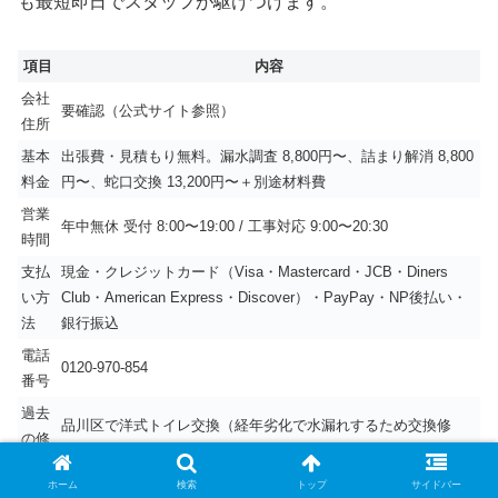
も最短即日でスタッフが駆けつけます。
項目
内容
会社
要確認（公式サイト参照）
住所
基本
出張費・見積もり無料。漏水調査 8,800円〜、詰まり解消 8,800
料金
円〜、蛇口交換 13,200円〜＋別途材料費
営業
年中無休 受付 8:00〜19:00 / 工事対応 9:00〜20:30
時間
支払
現金・クレジットカード（Visa・Mastercard・JCB・Diners
い方
Club・American Express・Discover）・PayPay・NP後払い・
法
銀行振込
電話
0120-970-854
番号
過去
品川区で洋式トイレ交換（経年劣化で水漏れするため交換修
の修
繕）／目黒区で経年劣化で水漏れしているトイレを交換して修
理実
繕／杉並区で屋外の桝交換工事で下水詰まり解消
ホーム
検索
トップ
サイドバー
績