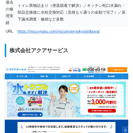
過去
トイレ異物詰まり（便器脱着で解決）／キッチン蛇口水漏れ・
の修
部品交換後に水栓交換対応（見積もり通りの金額で完了）／床
理実
下漏水調査・修繕など多数
績
URL
https://mizu-maru.com/mizumore-tokyoshibuya/
株式会社アクアサービス