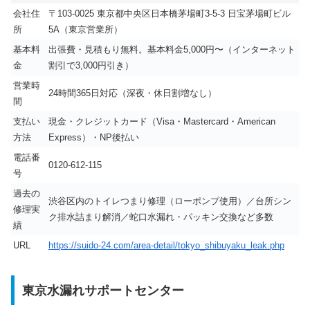
会社住
〒103-0025 東京都中央区日本橋茅場町3-5-3 日宝茅場町ビル
所
5A（東京営業所）
基本料
出張費・見積もり無料。基本料金5,000円〜（インターネット
金
割引で3,000円引き）
営業時
24時間365日対応（深夜・休日割増なし）
間
支払い
現金・クレジットカード（Visa・Mastercard・American
方法
Express）・NP後払い
電話番
0120-612-115
号
過去の
渋谷区内のトイレつまり修理（ローポンプ使用）／台所シン
修理実
ク排水詰まり解消／蛇口水漏れ・パッキン交換など多数
績
URL
https://suido-24.com/area-detail/tokyo_shibuyaku_leak.php
東京水漏れサポートセンター