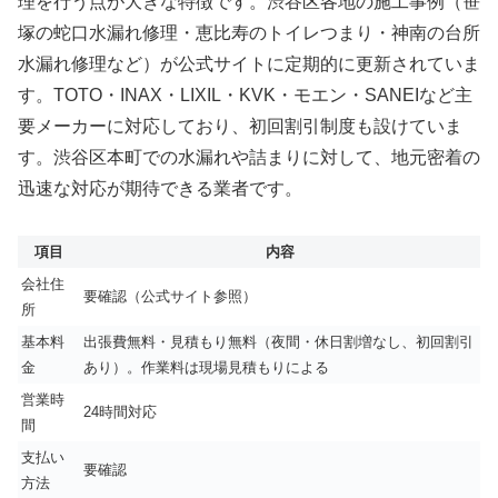
理を行う点が大きな特徴です。渋谷区各地の施工事例（笹
塚の蛇口水漏れ修理・恵比寿のトイレつまり・神南の台所
水漏れ修理など）が公式サイトに定期的に更新されていま
す。TOTO・INAX・LIXIL・KVK・モエン・SANEIなど主
要メーカーに対応しており、初回割引制度も設けていま
す。渋谷区本町での水漏れや詰まりに対して、地元密着の
迅速な対応が期待できる業者です。
項目
内容
会社住
要確認（公式サイト参照）
所
基本料
出張費無料・見積もり無料（夜間・休日割増なし、初回割引
金
あり）。作業料は現場見積もりによる
営業時
24時間対応
間
支払い
要確認
方法