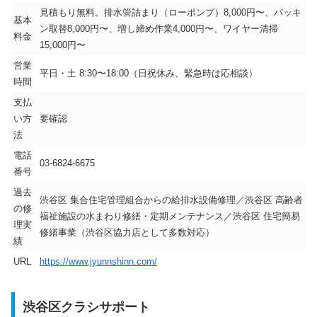
見積もり無料。排水管詰まり（ローポンプ）8,000円〜、パッキ
基本
ン取替8,000円〜、増し締め作業4,000円〜、ワイヤー清掃
料金
15,000円〜
営業
平日・土 8:30〜18:00（日祝休み、緊急時は応相談）
時間
支払
い方
要確認
法
電話
03-6824-6675
番号
過去
渋谷区 集合住宅管理組合からの給排水設備修理／渋谷区 高齢者
の修
福祉施設の水まわり修繕・定期メンテナンス／渋谷区 住宅簡易
理実
修繕事業（渋谷区協力店として多数対応）
績
URL
https://www.jyunnshinn.com/
渋谷区クラシサポート