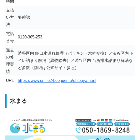
時間
支払
い方
要確認
法
電話
0120-365-253
番号
過去
渋谷区内 蛇口水漏れ修理（パッキン・水栓交換）／渋谷区内 ト
の修
イレ詰まり解消（異物除去）／渋谷区内 台所排水詰まり解消な
理実
ど多数（詳細は公式サイト参照）
績
URL
https://www.smile24.co.jp/info/shibuya.html
水まる