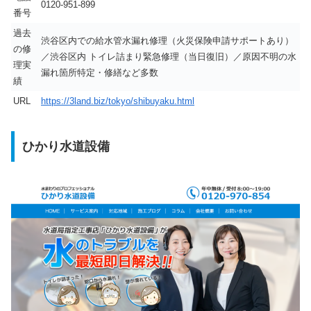
0120-951-899
番号
過去
渋谷区内での給水管水漏れ修理（火災保険申請サポートあり）
の修
／渋谷区内 トイレ詰まり緊急修理（当日復旧）／原因不明の水
理実
漏れ箇所特定・修繕など多数
績
URL
https://3land.biz/tokyo/shibuyaku.html
ひかり水道設備