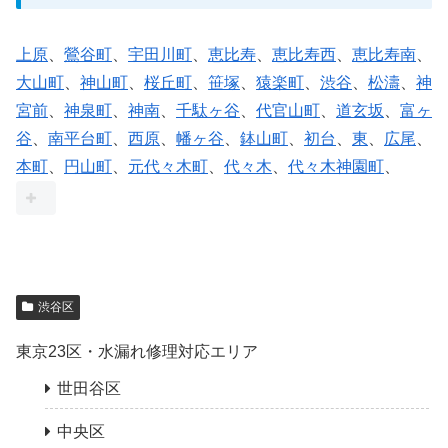
上原
、
鶯谷町
、
宇田川町
、
恵比寿
、
恵比寿西
、
恵比寿南
、
大山町
、
神山町
、
桜丘町
、
笹塚
、
猿楽町
、
渋谷
、
松濤
、
神
宮前
、
神泉町
、
神南
、
千駄ヶ谷
、
代官山町
、
道玄坂
、
富ヶ
谷
、
南平台町
、
西原
、
幡ヶ谷
、
鉢山町
、
初台
、
東
、
広尾
、
本町
、
円山町
、
元代々木町
、
代々木
、
代々木神園町
、
渋谷区
東京23区・水漏れ修理対応エリア
世田谷区
中央区