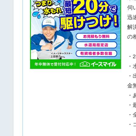
伺
迅
解
の
・
・
・
金
・
・
・
・