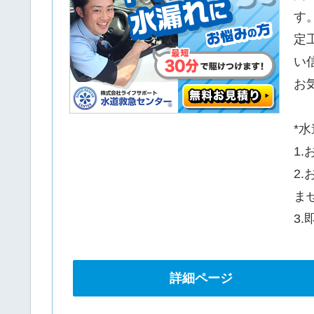
す
定
い
お
*
1
2
ま
3
詳細ページ