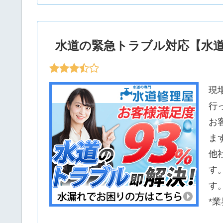
水道の緊急トラブル対応【水
現
行
お
ま
他
す
す
*