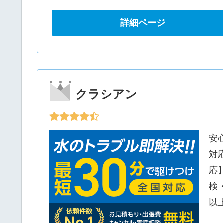
詳細ページ
クラシアン
安
対
応
検
以