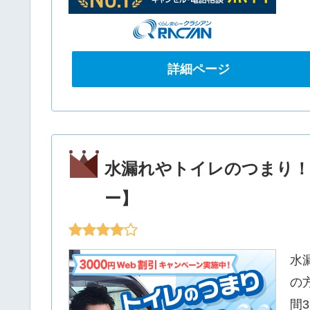
詳細ページ
水漏れやトイレのつまり！
ー】
水
の
間