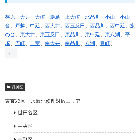
荏原
、
大井
、
大崎
、
勝島
、
上大崎
、
北品川
、
小山
、
小山
台
、
戸越
、
中延
、
西大井
、
西五反田
、
西品川
、
西中延
、
旗
の台
、
東大井
、
東五反田
、
東品川
、
東中延
、
東八潮
、
平
塚
、
広町
、
二葉
、
南大井
、
南品川
、
八潮
、
豊町
、
品川区
東京23区・水漏れ修理対応エリア
世田谷区
中央区
中野区