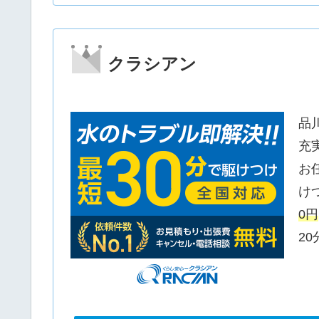
クラシアン
品
充
お
け
0円
2