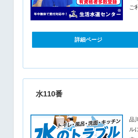
ご
詳細ページ
水110番
品
ル