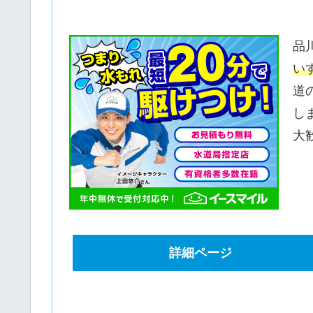
品
い
道
し
大
詳細ページ