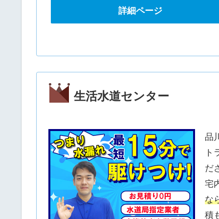
詳細ページ
生活水道センター
品
ト
だ
宅
な
積