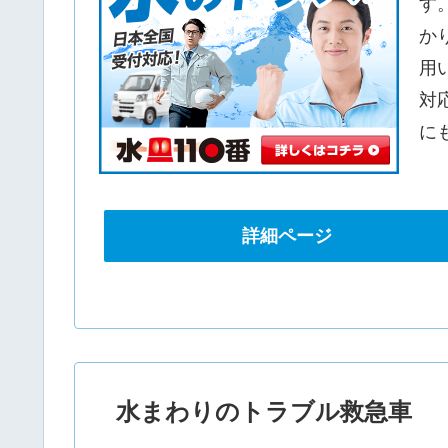
す
か
用
対
に
詳細ページ
水まわりのトラブル救急車