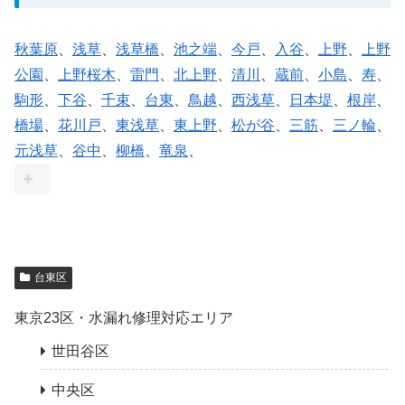
秋葉原
、
浅草
、
浅草橋
、
池之端
、
今戸
、
入谷
、
上野
、
上野
公園
、
上野桜木
、
雷門
、
北上野
、
清川
、
蔵前
、
小島
、
寿
、
駒形
、
下谷
、
千束
、
台東
、
鳥越
、
西浅草
、
日本堤
、
根岸
、
橋場
、
花川戸
、
東浅草
、
東上野
、
松が谷
、
三筋
、
三ノ輪
、
元浅草
、
谷中
、
柳橋
、
竜泉
、
台東区
東京23区・水漏れ修理対応エリア
世田谷区
中央区