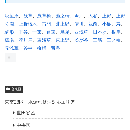
秋葉原
、
浅草
、
浅草橋
、
池之端
、
今戸
、
入谷
、
上野
、
上野
公園
、
上野桜木
、
雷門
、
北上野
、
清川
、
蔵前
、
小島
、
寿
、
駒形
、
下谷
、
千束
、
台東
、
鳥越
、
西浅草
、
日本堤
、
根岸
、
橋場
、
花川戸
、
東浅草
、
東上野
、
松が谷
、
三筋
、
三ノ輪
、
元浅草
、
谷中
、
柳橋
、
竜泉
、
台東区
東京23区・水漏れ修理対応エリア
世田谷区
中央区