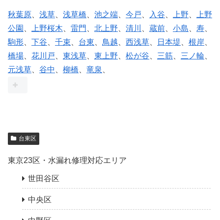
秋葉原
、
浅草
、
浅草橋
、
池之端
、
今戸
、
入谷
、
上野
、
上野
公園
、
上野桜木
、
雷門
、
北上野
、
清川
、
蔵前
、
小島
、
寿
、
駒形
、
下谷
、
千束
、
台東
、
鳥越
、
西浅草
、
日本堤
、
根岸
、
橋場
、
花川戸
、
東浅草
、
東上野
、
松が谷
、
三筋
、
三ノ輪
、
元浅草
、
谷中
、
柳橋
、
竜泉
、
台東区
東京23区・水漏れ修理対応エリア
世田谷区
中央区