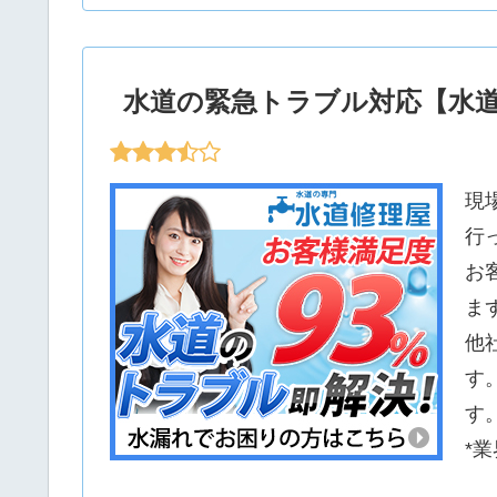
水道の緊急トラブル対応【水
現
行
お
ま
他
す
す
*