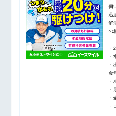
伺
迅
解
の
・
・
・
金
・
・
・
・