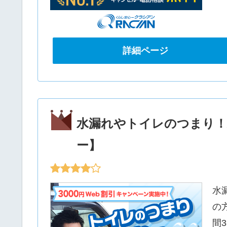
詳細ページ
水漏れやトイレのつまり！
ー】
水
の
間