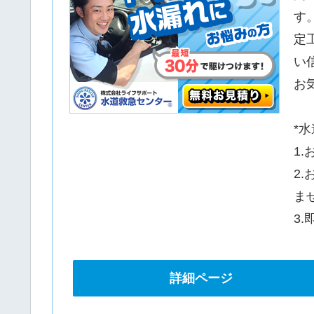
す
定
い
お
*
1
2
ま
3
詳細ページ