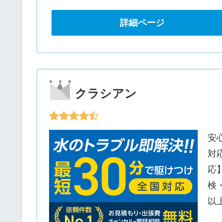
詳細ページ
クラシアン
安
対
応
検
以