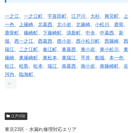
一之江
、
一之江町
、
宇喜田町
、
江戸川
、
大杉
、
興宮町
、
上
一色
、
上篠崎
、
北葛西
、
北小岩
、
北篠崎
、
小松川
、
鹿骨
、
鹿骨町
、
篠崎町
、
下篠崎町
、
清新町
、
中央
、
中葛西
、
新
堀
、
西一之江
、
西葛西
、
西小岩
、
西小松川町
、
西篠崎
、
西
瑞江
、
二之江町
、
春江町
、
東葛西
、
東小岩
、
東小松川
、
東
篠崎
、
東篠崎町
、
東松本
、
東瑞江
、
平井
、
船堀
、
本一色
、
松江
、
松島
、
松本
、
瑞江
、
南葛西
、
南小岩
、
南篠崎町
、
谷
河内
、
臨海町
、
江戸川区
東京23区・水漏れ修理対応エリア