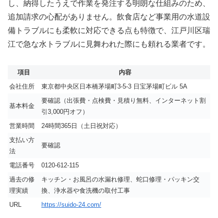
し、納得したうえで作業を発注する明朗な仕組みのため、
追加請求の心配がありません。飲食店など事業用の水道設
備トラブルにも柔軟に対応できる点も特徴で、江戸川区瑞
江で急な水トラブルに見舞われた際にも頼れる業者です。
項目
内容
会社住所
東京都中央区日本橋茅場町3-5-3 日宝茅場町ビル 5A
要確認（出張費・点検費・見積り無料、インターネット割
基本料金
引3,000円オフ）
営業時間
24時間365日（土日祝対応）
支払い方
要確認
法
電話番号
0120-612-115
過去の修
キッチン・お風呂の水漏れ修理、蛇口修理・パッキン交
理実績
換、浄水器や食洗機の取付工事
URL
https://suido-24.com/