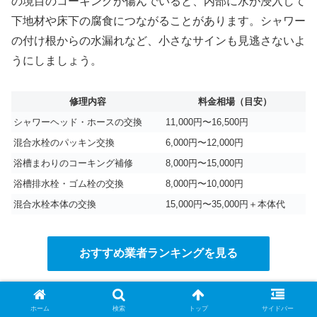
の境目のコーキングが傷んでいると、内部に水が浸入して
下地材や床下の腐食につながることがあります。シャワー
の付け根からの水漏れなど、小さなサインも見逃さないよ
うにしましょう。
修理内容
料金相場（目安）
シャワーヘッド・ホースの交換
11,000円〜16,500円
混合水栓のパッキン交換
6,000円〜12,000円
浴槽まわりのコーキング補修
8,000円〜15,000円
浴槽排水栓・ゴム栓の交換
8,000円〜10,000円
混合水栓本体の交換
15,000円〜35,000円＋本体代
おすすめ業者ランキングを見る
江戸川区の近隣地域
ホーム
検索
トップ
サイドバー