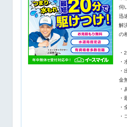
伺
迅
解
の
・
・
・
金
・
・
・
・