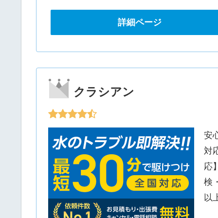
詳細ページ
クラシアン
安
対
応
検
以