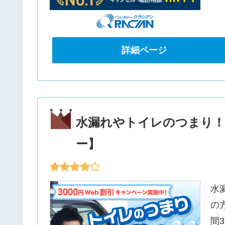
詳細ページ
水漏れやトイレのつまり！
ー】
水
の
間