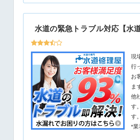
水道の緊急トラブル対応【水
現
行
お
ま
他
す
す
*