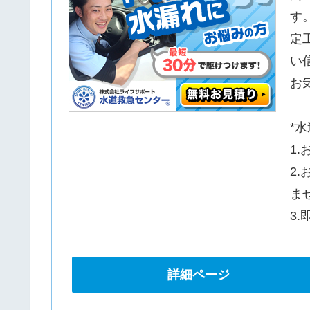
す
定
い
お
*
1
2
ま
3
詳細ページ