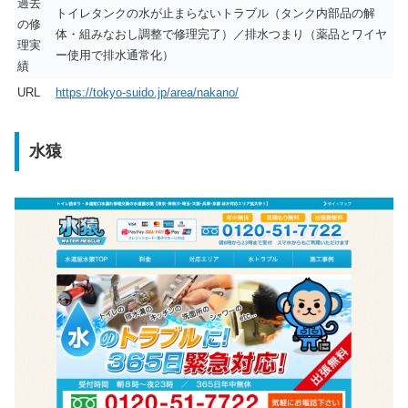
過去
トイレタンクの水が止まらないトラブル（タンク内部品の解
の修
体・組みなおし調整で修理完了）／排水つまり（薬品とワイヤ
理実
ー使用で排水通常化）
績
URL
https://tokyo-suido.jp/area/nakano/
水猿