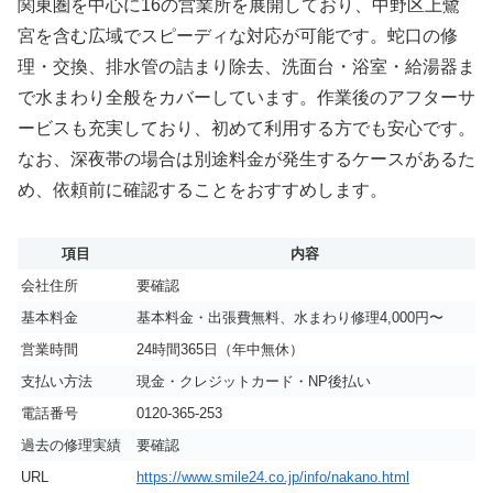
関東圏を中心に16の営業所を展開しており、中野区上鷺
宮を含む広域でスピーディな対応が可能です。蛇口の修
理・交換、排水管の詰まり除去、洗面台・浴室・給湯器ま
で水まわり全般をカバーしています。作業後のアフターサ
ービスも充実しており、初めて利用する方でも安心です。
なお、深夜帯の場合は別途料金が発生するケースがあるた
め、依頼前に確認することをおすすめします。
項目
内容
会社住所
要確認
基本料金
基本料金・出張費無料、水まわり修理4,000円〜
営業時間
24時間365日（年中無休）
支払い方法
現金・クレジットカード・NP後払い
電話番号
0120-365-253
過去の修理実績
要確認
URL
https://www.smile24.co.jp/info/nakano.html