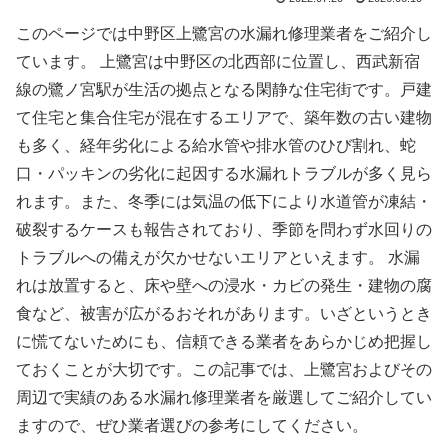
このページでは中野区上鷺宮の水漏れ修理業者をご紹介し
ています。 上鷺宮は中野区の北西部に位置し、西武新宿
線の鷺ノ宮駅が生活の拠点となる閑静な住宅街です。戸建
て住宅と集合住宅が混在するエリアで、築年数の古い建物
も多く、経年劣化による給水管や排水管のひび割れ、蛇
口・パッキンの劣化に起因する水漏れトラブルが多く見ら
れます。また、冬季には気温の低下により水道管が凍結・
破裂するケースも報告されており、季節を問わず水回りの
トラブルへの備えが欠かせないエリアといえます。 水漏
れは放置すると、床や壁への浸水・カビの発生・建物の腐
食など、被害が広がるおそれがあります。いざというとき
に慌てないためにも、信頼できる業者をあらかじめ把握し
ておくことが大切です。この記事では、上鷺宮およびその
周辺で実績のある水漏れ修理業者を厳選してご紹介してい
ますので、ぜひ業者選びの参考にしてください。