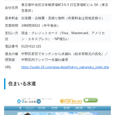
東京都中央区日本橋茅場町3-5-3 日宝茅場町ビル 5A（東京
会社住所
営業所）
基本料金
出張費・点検費・見積り無料（作業料金は現地見積り）
営業時間
24時間365日（年中無休）
支払い方
現金・クレジットカード（Visa、Mastercard、アメリカ
法
ン・エキスプレス）・NP後払い
電話番号
0120-612-115
過去の修
中野区若宮でキッチンから水漏れ（給水管根元の劣化）／
理実績
中野区内でシャワー水漏れ修理
URL
https://suido-24.com/area-detail/tokyo_nakanoku_toilet.php
住まいる水道