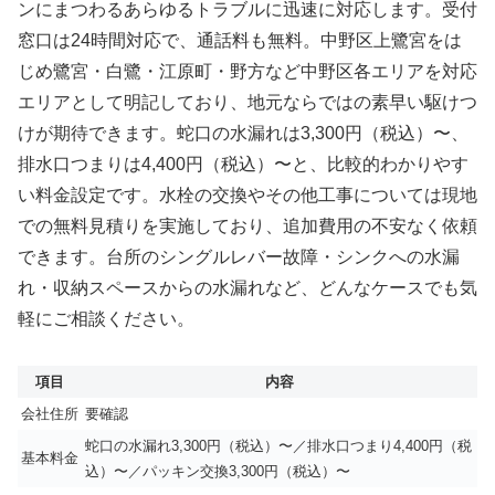
ンにまつわるあらゆるトラブルに迅速に対応します。受付
窓口は24時間対応で、通話料も無料。中野区上鷺宮をは
じめ鷺宮・白鷺・江原町・野方など中野区各エリアを対応
エリアとして明記しており、地元ならではの素早い駆けつ
けが期待できます。蛇口の水漏れは3,300円（税込）〜、
排水口つまりは4,400円（税込）〜と、比較的わかりやす
い料金設定です。水栓の交換やその他工事については現地
での無料見積りを実施しており、追加費用の不安なく依頼
できます。台所のシングルレバー故障・シンクへの水漏
れ・収納スペースからの水漏れなど、どんなケースでも気
軽にご相談ください。
項目
内容
会社住所
要確認
蛇口の水漏れ3,300円（税込）〜／排水口つまり4,400円（税
基本料金
込）〜／パッキン交換3,300円（税込）〜