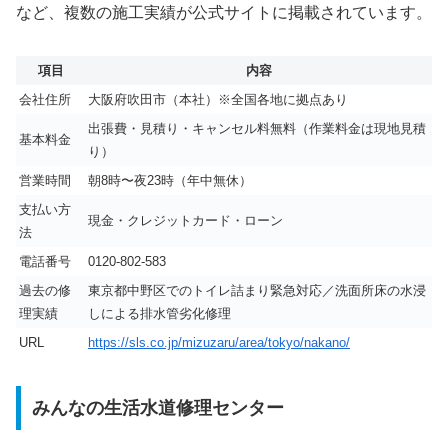
など、複数の施工実績が公式サイトに掲載されています。
項目
内容
会社住所
大阪府吹田市（本社）※全国各地に拠点あり
出張費・見積り・キャンセル料無料（作業料金は現地見積
基本料金
り）
営業時間
朝8時〜夜23時（年中無休）
支払い方
現金・クレジットカード・ローン
法
電話番号
0120-802-583
過去の修
東京都中野区でのトイレ詰まり緊急対応／洗面所床の水浸
理実績
しによる排水管劣化修理
URL
https://sls.co.jp/mizuzaru/area/tokyo/nakano/
みんなの生活水道修理センター