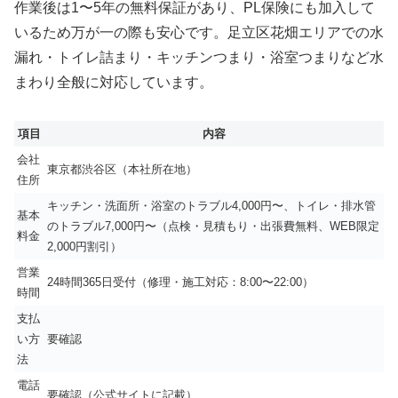
作業後は1〜5年の無料保証があり、PL保険にも加入して
いるため万が一の際も安心です。足立区花畑エリアでの水
漏れ・トイレ詰まり・キッチンつまり・浴室つまりなど水
まわり全般に対応しています。
項目
内容
会社
東京都渋谷区（本社所在地）
住所
キッチン・洗面所・浴室のトラブル4,000円〜、トイレ・排水管
基本
のトラブル7,000円〜（点検・見積もり・出張費無料、WEB限定
料金
2,000円割引）
営業
24時間365日受付（修理・施工対応：8:00〜22:00）
時間
支払
い方
要確認
法
電話
要確認（公式サイトに記載）