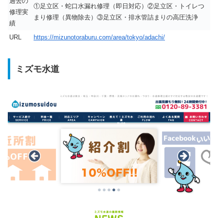
過去の
①足立区・蛇口水漏れ修理（即日対応）②足立区・トイレつ
修理実
まり修理（異物除去）③足立区・排水管詰まりの高圧洗浄
績
URL
https://mizunotoraburu.com/area/tokyo/adachi/
ミズモ水道