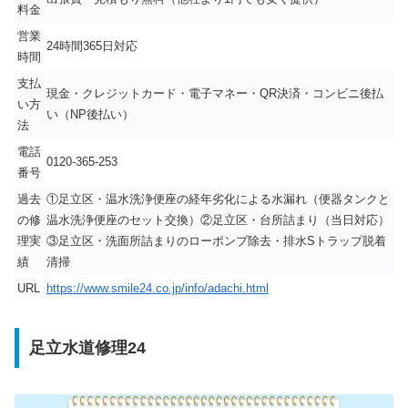
料金
営業
24時間365日対応
時間
支払
現金・クレジットカード・電子マネー・QR決済・コンビニ後払
い方
い（NP後払い）
法
電話
0120-365-253
番号
過去
①足立区・温水洗浄便座の経年劣化による水漏れ（便器タンクと
の修
温水洗浄便座のセット交換）②足立区・台所詰まり（当日対応）
理実
③足立区・洗面所詰まりのローポンプ除去・排水Sトラップ脱着
績
清掃
URL
https://www.smile24.co.jp/info/adachi.html
足立水道修理24