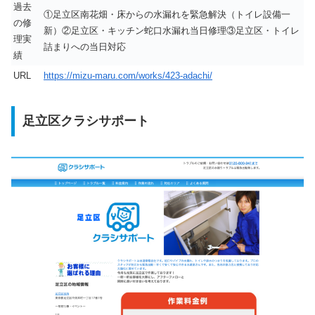
過去
①足立区南花畑・床からの水漏れを緊急解決（トイレ設備一
の修
新）②足立区・キッチン蛇口水漏れ当日修理③足立区・トイレ
理実
詰まりへの当日対応
績
URL
https://mizu-maru.com/works/423-adachi/
足立区クラシサポート