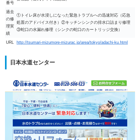
番号
過去
①トイレ床が水浸しになった緊急トラブルへの迅速対応（応急
の修
処置のアドバイス付き）②キッチンシンクの排水口詰まり修理
理実
③蛇口の水漏れ修理（シンクの蛇口のカートリッジ交換）
績
URL
http://tsumari-mizumore-mizurac.jp/area/tokyo/adachi-ku.html
日本水道センター