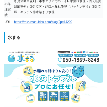
①足立区南花畑・本木エリアでのトイレ水漏れ修理（個人経営
の修
対応事例）②足立区・蛇口水漏れ修理（パッキン交換）③足立
理実
区・キッチン排水詰まり修理
績
URL
https://mizumosuidou.com/blog/?p=14200
水まる